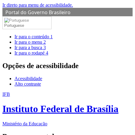
Ir direto para menu de acessibilidade.
Portal do Governo Brasileiro
Portuguese
Ir para o conteúdo
1
Ir para o menu
2
Ir para a busca
3
Ir para o rodapé
4
Opções de acessibilidade
Acessibilidade
Alto contraste
IFB
Instituto Federal de Brasília
Ministério da Educação