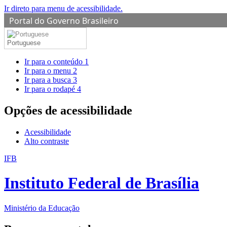
Ir direto para menu de acessibilidade.
Portal do Governo Brasileiro
Portuguese
Ir para o conteúdo
1
Ir para o menu
2
Ir para a busca
3
Ir para o rodapé
4
Opções de acessibilidade
Acessibilidade
Alto contraste
IFB
Instituto Federal de Brasília
Ministério da Educação