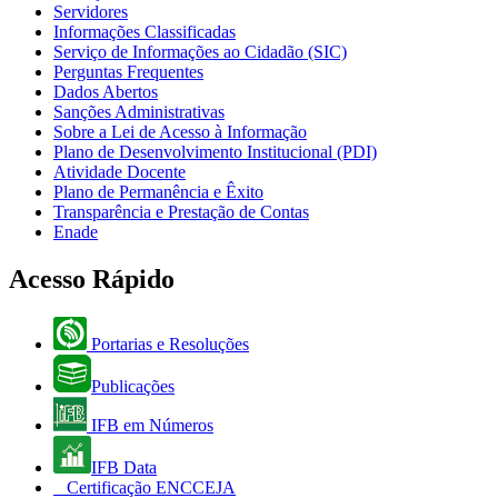
Servidores
Informações Classificadas
Serviço de Informações ao Cidadão (SIC)
Perguntas Frequentes
Dados Abertos
Sanções Administrativas
Sobre a Lei de Acesso à Informação
Plano de Desenvolvimento Institucional (PDI)
Atividade Docente
Plano de Permanência e Êxito
Transparência e Prestação de Contas
Enade
Acesso Rápido
Portarias e Resoluções
Publicações
IFB em Números
IFB Data
Certificação ENCCEJA