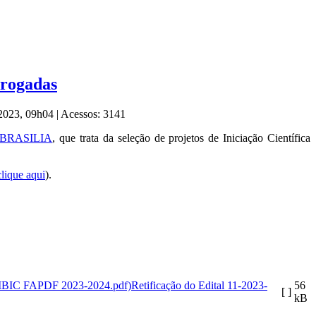
rrogadas
 2023, 09h04
|
Acessos: 3141
/IFBRASILIA
, que trata da seleção de projetos de Iniciação Científica
clique aqui
).
Retificação do Edital 11-2023-
56
[ ]
kB