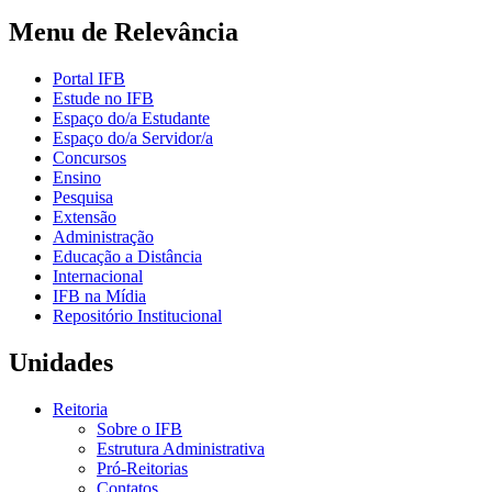
Menu de Relevância
Portal IFB
Estude no IFB
Espaço do/a Estudante
Espaço do/a Servidor/a
Concursos
Ensino
Pesquisa
Extensão
Administração
Educação a Distância
Internacional
IFB na Mídia
Repositório Institucional
Unidades
Reitoria
Sobre o IFB
Estrutura Administrativa
Pró-Reitorias
Contatos