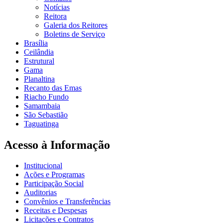
Notícias
Reitora
Galeria dos Reitores
Boletins de Serviço
Brasília
Ceilândia
Estrutural
Gama
Planaltina
Recanto das Emas
Riacho Fundo
Samambaia
São Sebastião
Taguatinga
Acesso à Informação
Institucional
Ações e Programas
Participação Social
Auditorias
Convênios e Transferências
Receitas e Despesas
Licitações e Contratos