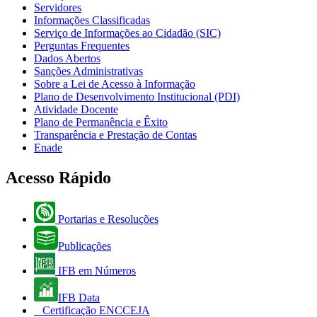
Servidores
Informações Classificadas
Serviço de Informações ao Cidadão (SIC)
Perguntas Frequentes
Dados Abertos
Sanções Administrativas
Sobre a Lei de Acesso à Informação
Plano de Desenvolvimento Institucional (PDI)
Atividade Docente
Plano de Permanência e Êxito
Transparência e Prestação de Contas
Enade
Acesso Rápido
Portarias e Resoluções
Publicações
IFB em Números
IFB Data
Certificação ENCCEJA