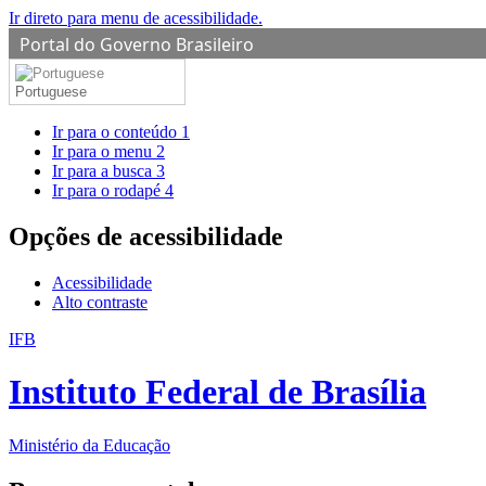
Ir direto para menu de acessibilidade.
Portal do Governo Brasileiro
Portuguese
Ir para o conteúdo
1
Ir para o menu
2
Ir para a busca
3
Ir para o rodapé
4
Opções de acessibilidade
Acessibilidade
Alto contraste
IFB
Instituto Federal de Brasília
Ministério da Educação