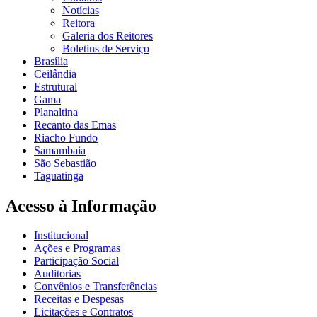
Notícias
Reitora
Galeria dos Reitores
Boletins de Serviço
Brasília
Ceilândia
Estrutural
Gama
Planaltina
Recanto das Emas
Riacho Fundo
Samambaia
São Sebastião
Taguatinga
Acesso à Informação
Institucional
Ações e Programas
Participação Social
Auditorias
Convênios e Transferências
Receitas e Despesas
Licitações e Contratos