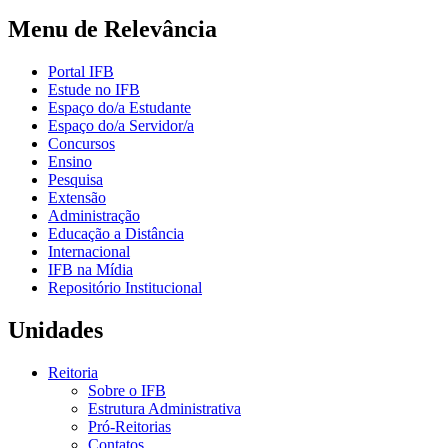
Menu de Relevância
Portal IFB
Estude no IFB
Espaço do/a Estudante
Espaço do/a Servidor/a
Concursos
Ensino
Pesquisa
Extensão
Administração
Educação a Distância
Internacional
IFB na Mídia
Repositório Institucional
Unidades
Reitoria
Sobre o IFB
Estrutura Administrativa
Pró-Reitorias
Contatos