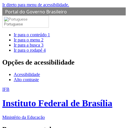
Ir direto para menu de acessibilidade.
Portal do Governo Brasileiro
Portuguese
Ir para o conteúdo
1
Ir para o menu
2
Ir para a busca
3
Ir para o rodapé
4
Opções de acessibilidade
Acessibilidade
Alto contraste
IFB
Instituto Federal de Brasília
Ministério da Educação