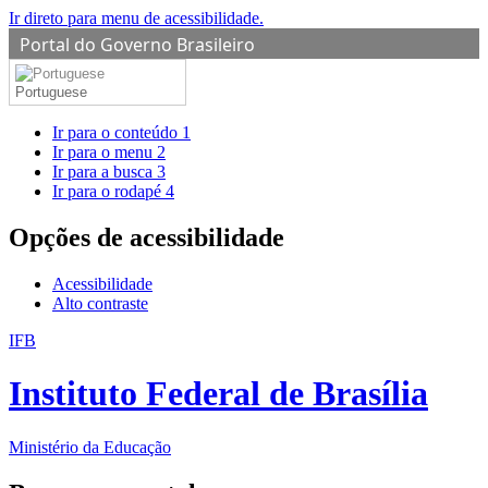
Ir direto para menu de acessibilidade.
Portal do Governo Brasileiro
Portuguese
Ir para o conteúdo
1
Ir para o menu
2
Ir para a busca
3
Ir para o rodapé
4
Opções de acessibilidade
Acessibilidade
Alto contraste
IFB
Instituto Federal de Brasília
Ministério da Educação