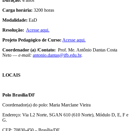
Duração:
4 anos
Carga horária:
3200 horas
Modalidade:
EaD
Resolução:
Acesse aqui.
Projeto Pedagógico de Curso:
Acesse aqui.
Coordenador (a) /Contato:
Prof. Me. Antônio Dantas Costa
Neto —
e-mail:
antonio.dantas@ifb.edu.br
.
LOCAIS
Polo Brasília/DF
Coordenador(a) do polo: Maria Marclane Vieira
Endereço: Via L2 Norte, SGAN 610 (610 Norte), Módulo D, E, F e
G.
CEP: 70830-450 – Brasília/DF