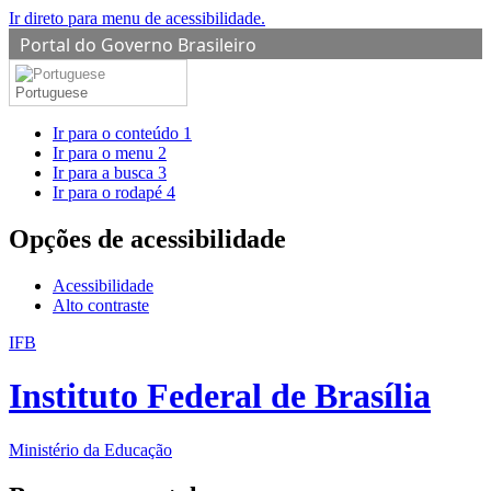
Ir direto para menu de acessibilidade.
Portal do Governo Brasileiro
Portuguese
Ir para o conteúdo
1
Ir para o menu
2
Ir para a busca
3
Ir para o rodapé
4
Opções de acessibilidade
Acessibilidade
Alto contraste
IFB
Instituto Federal de Brasília
Ministério da Educação