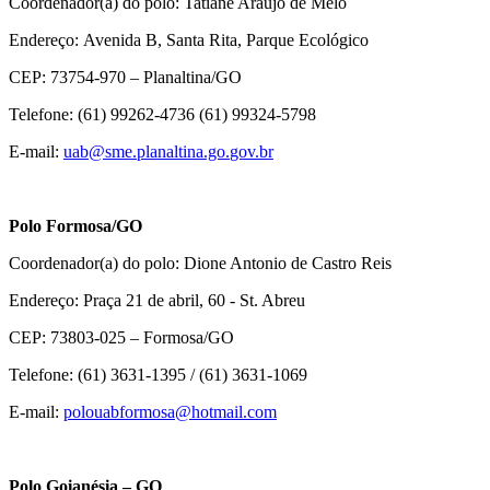
Coordenador(a) do polo: Tatiane Araújo de Melo
Endereço: Avenida B, Santa Rita, Parque Ecológico
CEP: 73754-970 – Planaltina/GO
Telefone: (61) 99262-4736 (61) 99324-5798
E-mail:
uab@sme.planaltina.go
.
gov.br
Polo Formosa/GO
Coordenador(a) do polo: Dione Antonio de Castro Reis
Endereço: Praça 21 de abril, 60 - St. Abreu
CEP: 73803-025 – Formosa/GO
Telefone: (61) 3631-1395 / (61) 3631-1069
E-mail:
polouabformosa@
hotmail.com
Polo Goianésia – GO