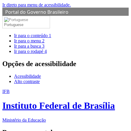
Ir direto para menu de acessibilidade.
Portal do Governo Brasileiro
Portuguese
Ir para o conteúdo
1
Ir para o menu
2
Ir para a busca
3
Ir para o rodapé
4
Opções de acessibilidade
Acessibilidade
Alto contraste
IFB
Instituto Federal de Brasília
Ministério da Educação