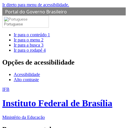
Ir direto para menu de acessibilidade.
Portal do Governo Brasileiro
Portuguese
Ir para o conteúdo
1
Ir para o menu
2
Ir para a busca
3
Ir para o rodapé
4
Opções de acessibilidade
Acessibilidade
Alto contraste
IFB
Instituto Federal de Brasília
Ministério da Educação