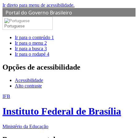
Ir direto para menu de acessibilidade.
Portal do Governo Brasileiro
Portuguese
Ir para o conteúdo
1
Ir para o menu
2
Ir para a busca
3
Ir para o rodapé
4
Opções de acessibilidade
Acessibilidade
Alto contraste
IFB
Instituto Federal de Brasília
Ministério da Educação