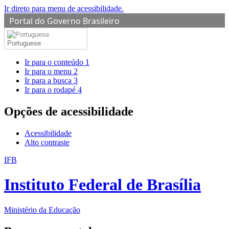
Ir direto para menu de acessibilidade.
Portal do Governo Brasileiro
Portuguese
Ir para o conteúdo
1
Ir para o menu
2
Ir para a busca
3
Ir para o rodapé
4
Opções de acessibilidade
Acessibilidade
Alto contraste
IFB
Instituto Federal de Brasília
Ministério da Educação