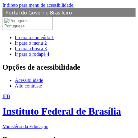
Ir direto para menu de acessibilidade.
Portal do Governo Brasileiro
Portuguese
Ir para o conteúdo
1
Ir para o menu
2
Ir para a busca
3
Ir para o rodapé
4
Opções de acessibilidade
Acessibilidade
Alto contraste
IFB
Instituto Federal de Brasília
Ministério da Educação