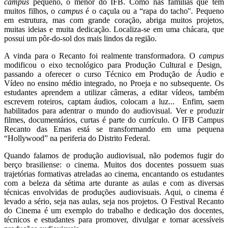
campus
pequeno, o menor do IFB. Como nas famílias que têm
muitos filhos, o
campus
é o caçula ou a “rapa do tacho''. Pequeno
em estrutura, mas com grande coração, abriga muitos projetos,
muitas ideias e muita dedicação. Localiza-se em uma chácara, que
possui um pôr-do-sol dos mais lindos da região.
A vinda para o Recanto foi realmente transformadora. O
campus
modificou o eixo tecnológico para Produção Cultural e Design,
passando a oferecer o curso Técnico em Produção de Áudio e
Vídeo no ensino médio integrado, no Proeja e no subsequente. Os
estudantes aprendem a utilizar câmeras, a editar vídeos, também
escrevem roteiros, captam áudios, colocam a luz... Enfim, saem
habilitados para adentrar o mundo do audiovisual. Ver e produzir
filmes, documentários, curtas é parte do currículo. O IFB Campus
Recanto das Emas está se transformando em uma pequena
“Hollywood” na periferia do Distrito Federal.
Quando falamos de produção audiovisual, não podemos fugir do
berço brasiliense: o cinema. Muitos dos docentes possuem suas
trajetórias formativas atreladas ao cinema, encantando os estudantes
com a beleza da sétima arte durante as aulas e com as diversas
técnicas envolvidas de produções audiovisuais. Aqui, o cinema é
levado a sério, seja nas aulas, seja nos projetos. O Festival Recanto
do Cinema é um exemplo do trabalho e dedicação dos docentes,
técnicos e estudantes para promover, divulgar e tornar acessíveis