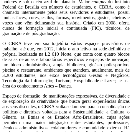
poderes e sob o céu azul do planalto. Maior
campus
do Instituto
Federal de Brasília em número de estudantes, o CBRA, como é
chamado internamente pelos seus servidores e estudantes, possui
muitas faces, cores, estilos, formas, movimentos, gostos, cheiros e
vozes que vêm delineando sua história. Criado em 2008, oferta
cursos de formação inicial e continuada (FIC), técnicos, de
graduação e de pós-graduação.
O CBRA teve em sua trajetória vários espaços provisórios de
trabalho, até que, em 2012, inicia o ano letivo na sede definitiva e
própria, localizada na L2 610 Norte, que conta com quatro blocos
de salas de aulas e laboratórios específicos e espaços de inovação,
um bloco administrativo, ampla biblioteca, ginásio poliesportivo,
piscina e restaurante, ambientes que atendem, atualmente, mais de
3.200 estudantes, nos eixos tecnológicos
Gestão e Negócios;
Tecnologia da Informação; Turismo, Hospitalidade e Lazer; e na
área do conhecimento Artes – Dança.
Espaço de formação, de manifestações expressivas, de diversidade e
de exploração da criatividade que busca gerar experiências únicas
aos seus discentes, o CBRA volta-se também para a consolidação de
políticas e diretrizes voltadas para a Sustentabilidade, a Cultura, o
Gênero, as Etnias e os Estudos Afro-Brasileiros, cujas ações
permitem uma maior integração entre estudantes, professores,
técnicos administrativos, colaboradores e comunidade externa. Há