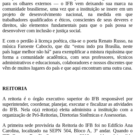
para os olhares externos — o IFB vem deixando sua marca na
comunidade brasiliense, uma vez que a instituição se insere em um
projeto de desenvolvimento nacional, na medida em que
trabalhadores qualificados e éticos, conscientes de seus deveres e
direitos, são elementos fundamentais para que o país possa se
desenvolver com inclusão e justiça social.
E com o perdão à licença poética, cita-se o poeta Renato Russo, na
música Faroeste Caboclo, que diz “estou indo pra Brasília, neste
país lugar melhor não há” para exemplificar a mistura riquíssima que
forma a comunidade acadêmica, com seus professores, técnicos
administrativos e educacionais, colaboradores e nossos discentes que
vêm de muitos lugares do país e que aqui encontram uma outra casa.
REITORIA
A reitoria é o órgão executivo superior do IFB responsável por
superintender, coordenar, planejar, executar e fiscalizar as atividades
do IFB. Nela o(a) reitor(a) eleita administra a instituição com a
organização de Pró-Reitorias, Diretorias Sistêmicas e Assessorias.
A primeira sede provisória da Reitoria do IFB foi no Edifício Ana
Carolina, localizado na SEPN 504, Bloco A, 3º andar. Quando o