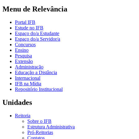
Menu de Relevância
Portal IFB
Estude no IFB
Espaço do/a Estudante
Espaço do/a Servidor/a
Concursos
Ensino
Pesquisa
Extensão
Administração
Educação a Distância
Internacional
IFB na Mídia
Repositório Institucional
Unidades
Reitoria
Sobre o IFB
Estrutura Administrativa
Pró-Reitorias
Contatos