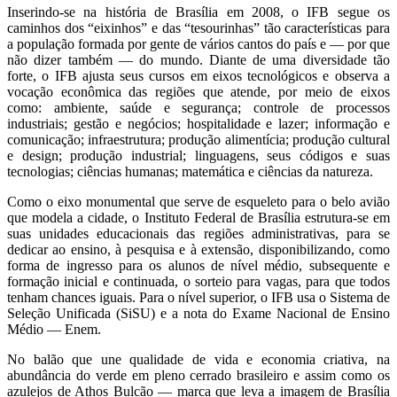
Inserindo-se na história de Brasília em 2008, o IFB segue os
caminhos dos “eixinhos” e das “tesourinhas” tão características para
a população formada por gente de vários cantos do país e — por que
não dizer também — do mundo. Diante de uma diversidade tão
forte, o IFB ajusta seus cursos em eixos tecnológicos e observa a
vocação econômica das regiões que atende, por meio de eixos
como: ambiente, saúde e segurança; controle de processos
industriais; gestão e negócios; hospitalidade e lazer; informação e
comunicação; infraestrutura; produção alimentícia; produção cultural
e design; produção industrial; linguagens, seus códigos e suas
tecnologias; ciências humanas; matemática e ciências da natureza.
Como o eixo monumental que serve de esqueleto para o belo avião
que modela a cidade, o Instituto Federal de Brasília estrutura-se em
suas unidades educacionais das regiões administrativas, para se
dedicar ao ensino, à pesquisa e à extensão, disponibilizando, como
forma de ingresso para os alunos de nível médio, subsequente e
formação inicial e continuada, o sorteio para vagas, para que todos
tenham chances iguais. Para o nível superior, o IFB usa o Sistema de
Seleção Unificada (SiSU) e a nota do Exame Nacional de Ensino
Médio — Enem.
No balão que une qualidade de vida e economia criativa, na
abundância do verde em pleno cerrado brasileiro e assim como os
azulejos de Athos Bulcão — marca que leva a imagem de Brasília