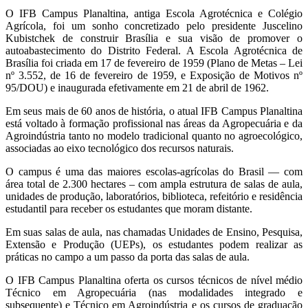
O IFB Campus Planaltina, antiga Escola Agrotécnica e Colégio
Agrícola, foi um sonho concretizado pelo presidente Juscelino
Kubistchek de construir Brasília e sua visão de promover o
autoabastecimento do Distrito Federal. A Escola Agrotécnica de
Brasília foi criada em 17 de fevereiro de 1959 (Plano de Metas – Lei
nº 3.552, de 16 de fevereiro de 1959, e Exposição de Motivos nº
95/DOU) e inaugurada efetivamente em 21 de abril de 1962.
Em seus mais de 60 anos de história, o atual IFB Campus
Planaltina
está voltado à formação profissional nas áreas da Agropecuária e da
Agroindústria tanto no modelo tradicional quanto no agroecológico,
associadas ao eixo tecnológico dos recursos naturais.
O campus é uma das maiores escolas-agrícolas do Brasil — com
área total de 2.300 hectares – com ampla estrutura de salas de aula,
unidades de produção, laboratórios, biblioteca, refeitório e residência
estudantil para receber os estudantes que moram distante.
Em suas salas de aula, nas chamadas Unidades de Ensino, Pesquisa,
Extensão e Produção (UEPs), os estudantes podem realizar as
práticas no campo a um passo da porta das salas de aula.
O IFB Campus Planaltina oferta os cursos técnicos de nível médio
Técnico em Agropecuária (nas modalidades integrado e
subsequente) e Técnico em Agroindústria e os cursos de graduação