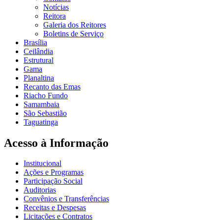
Notícias
Reitora
Galeria dos Reitores
Boletins de Serviço
Brasília
Ceilândia
Estrutural
Gama
Planaltina
Recanto das Emas
Riacho Fundo
Samambaia
São Sebastião
Taguatinga
Acesso à Informação
Institucional
Ações e Programas
Participação Social
Auditorias
Convênios e Transferências
Receitas e Despesas
Licitações e Contratos