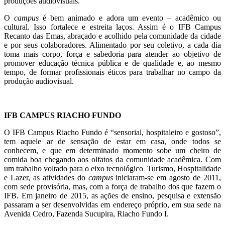
produções audiovisuais.
O
campus
é bem animado e adora um evento – acadêmico ou
cultural. Isso fortalece e estreita laços. Assim é o IFB Campus
Recanto das Emas, abraçado e acolhido pela comunidade da cidade
e por seus colaboradores. Alimentado por seu coletivo, a cada dia
toma mais corpo, força e sabedoria para atender ao objetivo de
promover educação técnica pública e de qualidade e, ao mesmo
tempo, de formar profissionais éticos para trabalhar no campo da
produção audiovisual.
IFB CAMPUS RIACHO FUNDO
O IFB Campus Riacho Fundo é “sensorial, hospitaleiro e gostoso”,
tem aquele ar de sensação de estar em casa, onde todos se
conhecem, e que em determinado momento sobe um cheiro de
comida boa chegando aos olfatos da comunidade acadêmica. Com
um trabalho voltado para o eixo tecnológico
Turismo, Hospitalidade
e Lazer, as atividades do
campus
iniciaram-se em agosto de 2011,
com sede provisória, mas, com a força de trabalho dos que fazem o
IFB. Em janeiro de 2015, as ações de ensino, pesquisa e extensão
passaram a ser desenvolvidas em endereço próprio, em sua sede na
Avenida Cedro, Fazenda Sucupira, Riacho Fundo I.