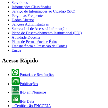
Servidores
Informações Classificadas
Serviço de Informações ao Cidadão (SIC)
Perguntas Frequentes
Dados Abertos
Sanções Administrativas
Sobre a Lei de Acesso à Informação
Plano de Desenvolvimento Institucional (PDI)
Atividade Docente
Plano de Permanência e Êxito
Transparência e Prestação de Contas
Enade
Acesso Rápido
Portarias e Resoluções
Publicações
IFB em Números
IFB Data
Certificação ENCCEJA