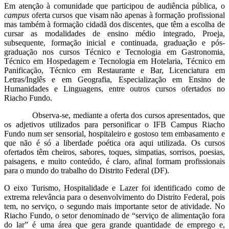
Em atenção à comunidade que participou de audiência pública, o
campus
oferta cursos que visam não apenas à formação profissional
mas também à formação cidadã dos discentes, que têm a escolha de
cursar as modalidades de ensino médio integrado, Proeja,
subsequente, formação inicial e continuada, graduação e pós-
graduação nos cursos Técnico e Tecnologia em Gastronomia,
Técnico em Hospedagem e Tecnologia em Hotelaria, Técnico em
Panificação, Técnico em Restaurante e Bar, Licenciatura em
Letras/Inglês e em Geografia, Especialização em Ensino de
Humanidades e Linguagens, entre outros cursos ofertados no
Riacho Fundo.
Observa-se, mediante a oferta dos cursos apresentados, que
os adjetivos utilizados para personificar o IFB Campus Riacho
Fundo num ser sensorial, hospitaleiro e gostoso tem embasamento e
que não é só a liberdade poética ora aqui utilizada. Os cursos
ofertados têm cheiros, sabores, toques, simpatias, sorrisos, poesias,
paisagens, e muito conteúdo, é claro, afinal formam profissionais
para o mundo do trabalho do Distrito Federal (DF).
O eixo Turismo, Hospitalidade e Lazer foi identificado como de
extrema relevância para o desenvolvimento do Distrito Federal, pois
tem, no serviço, o segundo mais importante setor de atividade. No
Riacho Fundo, o setor denominado de “serviço de alimentação fora
do lar” é uma área que gera grande quantidade de emprego e,