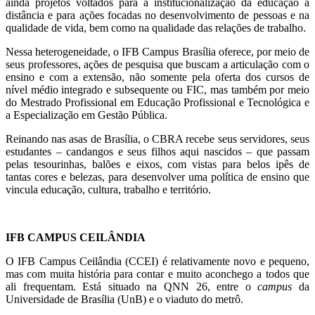
ainda projetos voltados para a institucionalização da educação a
distância e para ações focadas no desenvolvimento de pessoas e na
qualidade de vida, bem como na qualidade das relações de trabalho.
Nessa heterogeneidade, o IFB Campus Brasília oferece, por meio de
seus professores, ações de pesquisa que buscam a articulação com o
ensino e com a extensão, não somente pela oferta dos cursos de
nível médio integrado e subsequente ou FIC, mas também por meio
do Mestrado Profissional em Educação Profissional e Tecnológica e
a Especialização em Gestão Pública.
Reinando nas asas de Brasília, o CBRA recebe seus servidores, seus
estudantes
–
candangos e seus filhos aqui nascidos
–
que passam
pelas tesourinhas, balões e eixos, com vistas para belos ipês de
tantas cores e belezas, para desenvolver uma política de ensino que
vincula educação, cultura, trabalho e território.
IFB CAMPUS CEILÂNDIA
O IFB Campus Ceilândia
(CCEI)
é relativamente novo e pequeno,
mas com muita história para contar e muito aconchego a todos que
ali frequentam. Está situado na QNN 26, entre o
campus
da
Universidade de Brasília (UnB) e o viaduto do metrô.