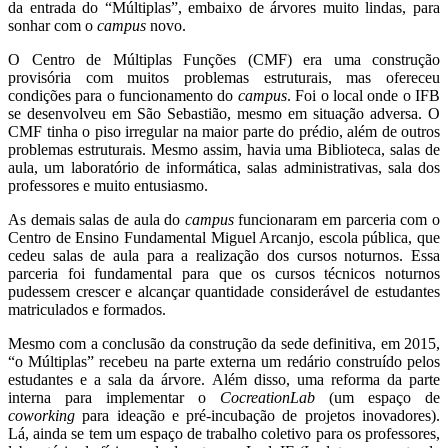
da entrada do “Múltiplas”, embaixo de árvores muito lindas, para
sonhar com o
campus
novo.
O Centro de Múltiplas Funções (CMF) era uma construção
provisória com muitos problemas estruturais, mas ofereceu
condições para o funcionamento do
campus
. Foi o local onde o IFB
se desenvolveu em São Sebastião, mesmo em situação adversa. O
CMF tinha o piso irregular na maior parte do prédio, além de outros
problemas estruturais. Mesmo assim, havia uma Biblioteca, salas de
aula, um laboratório de informática, salas administrativas, sala dos
professores e muito entusiasmo.
As demais salas de aula do
campus
funcionaram em parceria com o
Centro de Ensino Fundamental Miguel Arcanjo, escola pública, que
cedeu salas de aula para a realização dos cursos noturnos. Essa
parceria foi fundamental para que os cursos técnicos noturnos
pudessem crescer e alcançar quantidade considerável de estudantes
matriculados e formados.
Mesmo com a conclusão da construção da sede definitiva, em 2015,
“o Múltiplas” recebeu na parte externa um redário construído pelos
estudantes e a sala da árvore. Além disso, uma reforma da parte
interna para implementar o
CocreationLab
(um espaço de
coworking
para ideação e pré-incubação de projetos inovadores).
Lá, ainda se tem um espaço de trabalho coletivo para os professores,