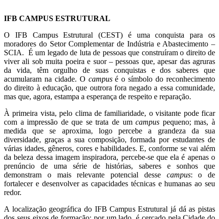
IFB CAMPUS ESTRUTURAL
O IFB Campus Estrutural
(CEST)
é uma conquista para os
moradores do Setor Complementar de Indústria e Abastecimento –
SCIA. É um legado de luta de pessoas que construíram o direito de
viver ali sob muita poeira e suor – pessoas que, apesar das agruras
da vida, têm orgulho de suas conquistas e dos saberes que
acumularam na cidade. O
campus
é o símbolo do reconhecimento
do direito à educação, que outrora fora negado a essa comunidade,
mas que, agora, estampa a esperança de respeito e reparação.
À primeira vista, pelo clima de familiaridade, o visitante pode ficar
com a impressão de que se trata de um
campus
pequeno; mas, à
medida que se aproxima, logo percebe a grandeza da sua
diversidade, graças a sua composição, formada por estudantes de
várias idades, gêneros, cores e habilidades. E, conforme se vai além
da beleza dessa imagem inspiradora, percebe-se que ela é apenas o
prenúncio de uma série de histórias, saberes e sonhos que
demonstram o mais relevante potencial desse
campus
: o de
fortalecer e desenvolver as capacidades técnicas e humanas ao seu
redor.
A localização geográfica do IFB Campus Estrutural já dá as pistas
dos seus eixos de formação: por um lado, é cercado pela Cidade do