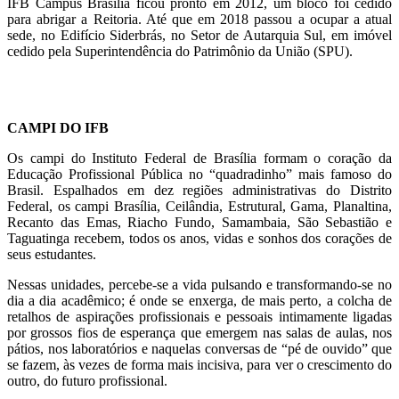
IFB Campus Brasília ficou pronto em 2012, um bloco foi cedido
para abrigar a Reitoria. Até que em 2018 passou a ocupar a atual
sede, no Edifício Siderbrás, no Setor de Autarquia Sul, em imóvel
cedido pela Superintendência do Patrimônio da União (SPU).
CAMPI DO IFB
Os campi do Instituto Federal de Brasília formam o coração da
Educação Profissional Pública no “quadradinho” mais famoso do
Brasil. Espalhados em dez regiões administrativas do Distrito
Federal, os campi Brasília, Ceilândia, Estrutural, Gama, Planaltina,
Recanto das Emas, Riacho Fundo, Samambaia, São Sebastião e
Taguatinga recebem, todos os anos, vidas e sonhos dos corações de
seus estudantes.
Nessas unidades, percebe-se a vida pulsando e transformando-se no
dia a dia acadêmico; é onde se enxerga, de mais perto, a colcha de
retalhos de aspirações profissionais e pessoais intimamente ligadas
por grossos fios de esperança que emergem nas salas de aulas, nos
pátios, nos laboratórios e naquelas conversas de “pé de ouvido” que
se fazem, às vezes de forma mais incisiva, para ver o crescimento do
outro, do futuro profissional.