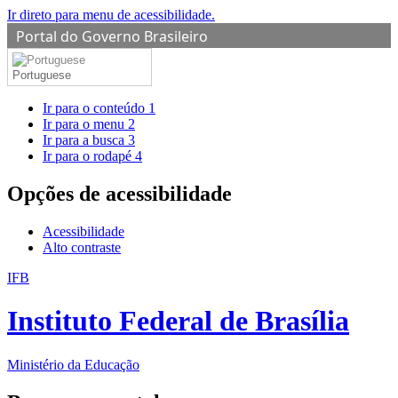
Ir direto para menu de acessibilidade.
Portal do Governo Brasileiro
Portuguese
Ir para o conteúdo
1
Ir para o menu
2
Ir para a busca
3
Ir para o rodapé
4
Opções de acessibilidade
Acessibilidade
Alto contraste
IFB
Instituto Federal de Brasília
Ministério da Educação