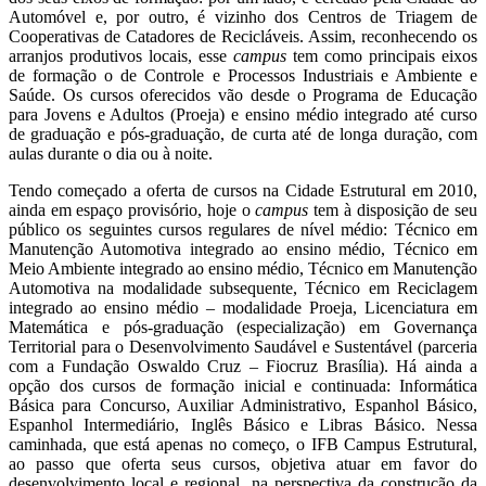
Automóvel e, por outro, é vizinho dos Centros de Triagem de
Cooperativas de Catadores de Recicláveis. Assim, reconhecendo os
arranjos produtivos locais, esse
campus
tem como principais eixos
de formação o de
Controle e Processos Industriais e Ambiente e
Saúde.
Os cursos oferecidos vão desde o Programa de Educação
para Jovens e Adultos (Proeja) e ensino médio integrado até curso
de graduação e pós-graduação, de curta até de longa duração, com
aulas durante o dia ou à noite.
Tendo começado a oferta de cursos na Cidade Estrutural em 2010,
ainda em espaço provisório, hoje o
campus
tem à disposição de seu
público os seguintes cursos regulares de nível médio: Técnico em
Manutenção Automotiva integrado ao ensino médio, Técnico em
Meio Ambiente integrado ao ensino médio, Técnico em Manutenção
Automotiva na modalidade subsequente, Técnico em Reciclagem
integrado ao ensino médio – modalidade Proeja, Licenciatura em
Matemática e pós-graduação (especialização) em Governança
Territorial para o Desenvolvimento Saudável e Sustentável (parceria
com a Fundação Oswaldo Cruz – Fiocruz Brasília). Há ainda a
opção dos cursos de formação inicial e continuada: Informática
Básica para Concurso, Auxiliar Administrativo, Espanhol Básico,
Espanhol Intermediário, Inglês Básico e Libras Básico. Nessa
caminhada, que está apenas no começo, o IFB Campus Estrutural,
ao passo que oferta seus cursos, objetiva atuar em favor do
desenvolvimento local e regional, na perspectiva da construção da