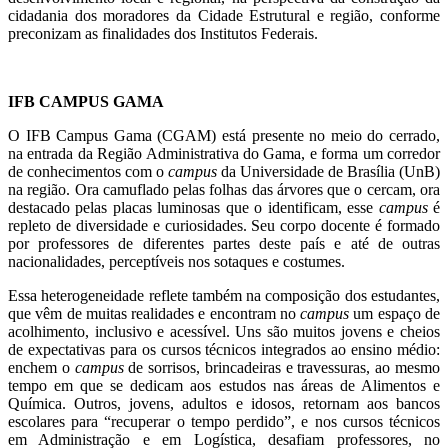
cidadania dos moradores da Cidade Estrutural e região, conforme
preconizam as finalidades dos Institutos Federais.
IFB CAMPUS GAMA
O IFB Campus Gama
(CGAM)
está presente no meio do cerrado,
na entrada da Região Administrativa do Gama, e forma um corredor
de conhecimentos com o
campus
da Universidade de Brasília (UnB)
na região. Ora camuflado pelas folhas das árvores que o cercam, ora
destacado pelas placas luminosas que o identificam, esse
campus
é
repleto de diversidade e curiosidades. Seu corpo docente é formado
por professores de diferentes partes deste país e até de outras
nacionalidades,
perceptíveis
nos sotaques e costumes.
Essa heterogeneidade reflete também na composição dos estudantes,
que vêm de muitas realidades e encontram no
campus
um espaço de
acolhimento, inclusivo e acessível. Uns são muitos jovens e cheios
de expectativas para os cursos técnicos integrados ao ensino médio:
enchem o
campus
de sorrisos, brincadeiras e travessuras, ao mesmo
tempo em que se dedicam aos estudos nas áreas de Alimentos e
Química. Outros, jovens, adultos e idosos, retornam aos bancos
escolares para “recuperar o tempo perdido”, e nos cursos técnicos
em Administração e em Logística, desafiam professores, no