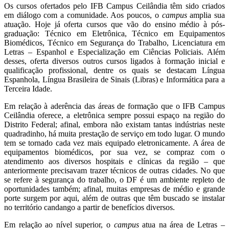
Os cursos ofertados pelo IFB Campus
Ceilândia têm sido criados
em diálogo com a comunidade. Aos poucos, o
campus
amplia sua
atuação. Hoje já oferta cursos que vão do ensino médio à pós-
graduação: Técnico em Eletrônica, Técnico em Equipamentos
Biomédicos, Técnico em Segurança do Trabalho, Licenciatura em
Letras
–
Espanhol e Especialização em Ciências Policiais. Além
desses, oferta diversos outros cursos ligados à formação inicial e
qualificação profissional, dentre os quais se destacam Língua
Espanhola, Língua Brasileira de Sinais (Libras) e Informática para a
Terceira Idade.
Em relação à aderência das áreas de formação que o IFB Campus
Ceilândia oferece, a eletrônica sempre possui espaço na região do
Distrito Federal; afinal, embora não existam tantas indústrias neste
quadradinho, há muita prestação de serviço em todo lugar. O mundo
tem se tornado cada vez mais equipado eletronicamente. A área de
equipamentos biomédicos, por sua vez, se compraz com o
atendimento aos diversos hospitais e clínicas da região – que
anteriormente precisavam trazer técnicos de outras cidades. No que
se refere à segurança do trabalho, o DF é um ambiente repleto de
oportunidades também; afinal, muitas empresas de médio e grande
porte surgem por aqui, além de outras que têm buscado se instalar
no território candango a partir de benefícios diversos.
Em relação ao nível superior, o
campus
atua na área de Letras –