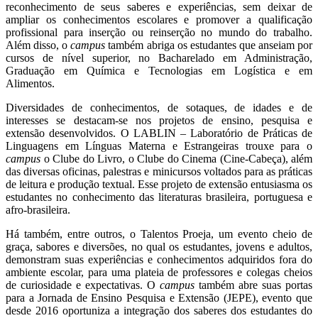
reconhecimento de seus saberes e experiências, sem deixar de
ampliar os conhecimentos escolares e promover a qualificação
profissional para inserção ou reinserção no mundo do trabalho.
Além disso, o
campus
também abriga os estudantes que anseiam por
cursos de nível superior, no Bacharelado em Administração,
Graduação em Química e Tecnologias em Logística e em
Alimentos.
Diversidades de conhecimentos, de sotaques, de idades e de
interesses se
destacam-se
nos projetos de ensino, pesquisa e
extensão desenvolvidos. O LABLIN – Laboratório de Práticas de
Linguagens em Línguas Materna e Estrangeiras trouxe para o
campus
o Clube do Livro, o Clube do Cinema (Cine-Cabeça), além
das diversas oficinas, palestras e minicursos voltados para as práticas
de leitura e produção textual. Esse projeto de extensão entusiasma os
estudantes no conhecimento das literaturas brasileira, portuguesa e
afro-brasileira.
Há também, entre outros, o Talentos Proeja, um evento cheio de
graça, sabores e diversões, no qual os estudantes, jovens e adultos,
demonstram suas experiências e conhecimentos adquiridos fora do
ambiente escolar, para uma plateia de professores e colegas cheios
de curiosidade e expectativas. O
campus
também abre suas portas
para a Jornada de Ensino Pesquisa e Extensão (JEPE), evento que
desde 2016 oportuniza a integração dos saberes dos estudantes do