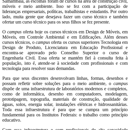
Samambaia, as escolhas foram de cursos na área de construção civil,
móveis e meio ambiente. Isso se fez com a participação de
lideranças empresariais, políticas, trabalhistas e estudantis. Por outro
lado, muita gente que desejava fazer um curso técnico e também
ofertar um curso técnico para os seus filhos se fez presente.
O
campus
oferta hoje os cursos técnicos em Design de Móveis, em
Móveis, em Controle Ambiental e em Edificações. Além desses
cursos técnicos, o
campus
oferta os cursos superiores Tecnologia em
Design de Produto, Licenciatura em Educação Profissional e
encontra-se aprovado pelo Conselho Superior o curso de
Engenharia Civil. Essa oferta se mantém fiel à consulta feita à
população, isto é, atende-se à sociedade com profissionais e com
tecnologia para resolver suas demandas.
Para que seus discentes desenvolvam linhas, formas, desenhos e
possam refletir sobre soluções para o meio ambiente, o
campus
dispõe de uma infraestrutura de laboratórios modernos e completos,
como de informática, desenho em computadores, modelagem,
prototipagem, topografia, materiais de construção, qualidade de
águas, solos, energia solar, instalações elétricas e hidrossanitárias.
Toda essa infraestrutura é para que se cumpra um princípio
fundamental para os Institutos Federais: o trabalho como princípio
educativo.
Com essa infraestrutura e com profissionais de alta capacidade