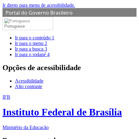
Ir direto para menu de acessibilidade.
Portal do Governo Brasileiro
Portuguese
Ir para o conteúdo
1
Ir para o menu
2
Ir para a busca
3
Ir para o rodapé
4
Opções de acessibilidade
Acessibilidade
Alto contraste
IFB
Instituto Federal de Brasília
Ministério da Educação