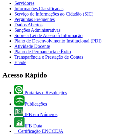
Servidores
Informações Classificadas
Serviço de Informações ao Cidadão (SIC)
Perguntas Frequentes
Dados Abertos
Sanções Administrativas
Sobre a Lei de Acesso à Informação
Plano de Desenvolvimento Institucional (PDI)
Atividade Docente
Plano de Permanência e Êxito
Transparência e Prestação de Contas
Enade
Acesso Rápido
Portarias e Resoluções
Publicações
IFB em Números
IFB Data
Certificação ENCCEJA