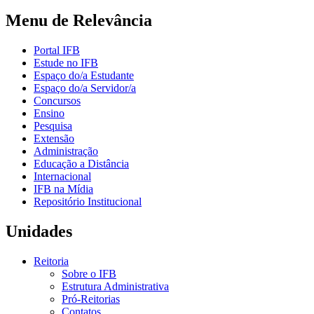
Menu de Relevância
Portal IFB
Estude no IFB
Espaço do/a Estudante
Espaço do/a Servidor/a
Concursos
Ensino
Pesquisa
Extensão
Administração
Educação a Distância
Internacional
IFB na Mídia
Repositório Institucional
Unidades
Reitoria
Sobre o IFB
Estrutura Administrativa
Pró-Reitorias
Contatos