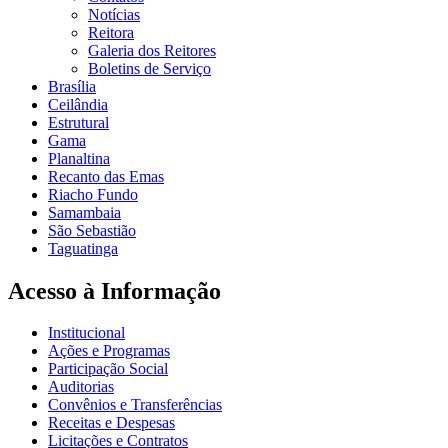
Notícias
Reitora
Galeria dos Reitores
Boletins de Serviço
Brasília
Ceilândia
Estrutural
Gama
Planaltina
Recanto das Emas
Riacho Fundo
Samambaia
São Sebastião
Taguatinga
Acesso à Informação
Institucional
Ações e Programas
Participação Social
Auditorias
Convênios e Transferências
Receitas e Despesas
Licitações e Contratos