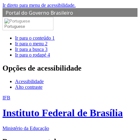
Ir direto para menu de acessibilidade.
Portal do Governo Brasileiro
Portuguese
Ir para o conteúdo
1
Ir para o menu
2
Ir para a busca
3
Ir para o rodapé
4
Opções de acessibilidade
Acessibilidade
Alto contraste
IFB
Instituto Federal de Brasília
Ministério da Educação