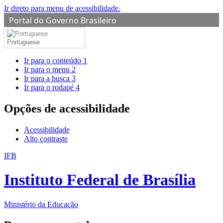
Ir direto para menu de acessibilidade.
Portal do Governo Brasileiro
Portuguese
Ir para o conteúdo
1
Ir para o menu
2
Ir para a busca
3
Ir para o rodapé
4
Opções de acessibilidade
Acessibilidade
Alto contraste
IFB
Instituto Federal de Brasília
Ministério da Educação