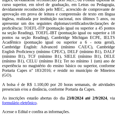
curso superior, em nível de graduação, em Letras ou Pedagogia,
devidamente reconhecido pelo MEC, acrescido de comprovante de
aprovação em prova de leitura e compreensão de texto em língua
inglesa, realizada por instituição nacional, nos últimos 5 anos, ou
apresentar um dos seguintes diplomas/certificados/declarações de
proficiência: TOEFL-ITP (pontuação igual ou superior a 45 pontos
na seção Reading), TOEFL-IBT (pontuação igual ou superior a 18
pontos na seção Reading), Cambridge Michigan ECPE, IELTS
Acadêmico (pontuação igual ou superior a 6 - nota geral),
Cambridge English: Advanced (mínimo CAE/C), Cambridge
English Proficiency (mínimo CPE/C), DELF (mínimo B1), DALF
(mínimo B1), TCF (mínimo B1), SIELE (mínimo B1), DELE
(mínimo B1), CELU (mínimo B1); Ter no mínimo 1 (um) ano de
experiência no magistério do ensino básico ou superior, conforme
Portaria Capes n° 183/2016; e residir no município de Mineiros
(GO).
A bolsa é de R$ 1.100,00 por 20 horas semanais, de atividades
presenciais e/ou a distância, conforme Portaria da Capes.
As inscrições estarão abertas do dia
23/8/2024 até 2/9/2024
, via
formulário eletrônico
.
Acesse o Edital e confira as informações.