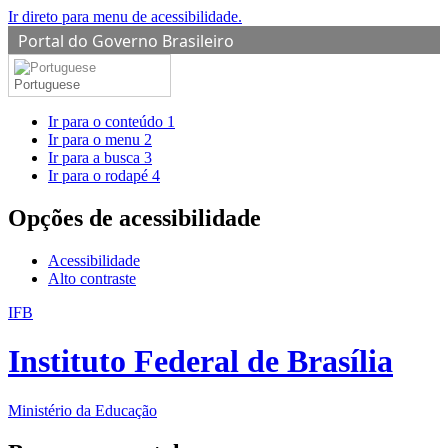
Ir direto para menu de acessibilidade.
Portal do Governo Brasileiro
Portuguese
Ir para o conteúdo
1
Ir para o menu
2
Ir para a busca
3
Ir para o rodapé
4
Opções de acessibilidade
Acessibilidade
Alto contraste
IFB
Instituto Federal de Brasília
Ministério da Educação