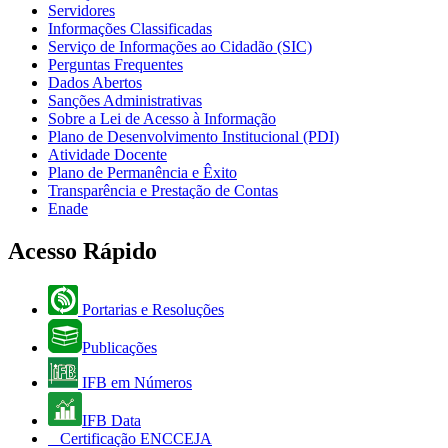
Servidores
Informações Classificadas
Serviço de Informações ao Cidadão (SIC)
Perguntas Frequentes
Dados Abertos
Sanções Administrativas
Sobre a Lei de Acesso à Informação
Plano de Desenvolvimento Institucional (PDI)
Atividade Docente
Plano de Permanência e Êxito
Transparência e Prestação de Contas
Enade
Acesso Rápido
Portarias e Resoluções
Publicações
IFB em Números
IFB Data
Certificação ENCCEJA