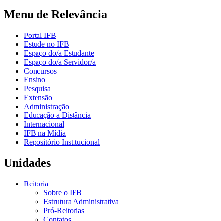
Menu de Relevância
Portal IFB
Estude no IFB
Espaço do/a Estudante
Espaço do/a Servidor/a
Concursos
Ensino
Pesquisa
Extensão
Administração
Educação a Distância
Internacional
IFB na Mídia
Repositório Institucional
Unidades
Reitoria
Sobre o IFB
Estrutura Administrativa
Pró-Reitorias
Contatos