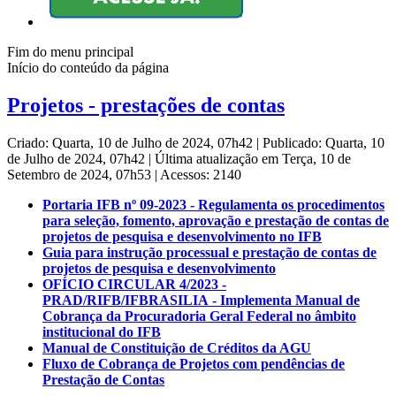
Fim do menu principal
Início do conteúdo da página
Projetos - prestações de contas
Criado: Quarta, 10 de Julho de 2024, 07h42
|
Publicado: Quarta, 10
de Julho de 2024, 07h42
|
Última atualização em Terça, 10 de
Setembro de 2024, 07h53
|
Acessos: 2140
Portaria IFB nº 09-2023 - Regulamenta os procedimentos
para seleção, fomento, aprovação e prestação de contas de
projetos de pesquisa e desenvolvimento no IFB
Guia para instrução processual e prestação de contas de
projetos de pesquisa e desenvolvimento
OFÍCIO CIRCULAR 4/2023 -
PRAD/RIFB/IFBRASILIA - Implementa Manual de
Cobrança da Procuradoria Geral Federal no âmbito
institucional do IFB
Manual de Constituição de Créditos da AGU
Fluxo de Cobrança de Projetos com pendências de
Prestação de Contas