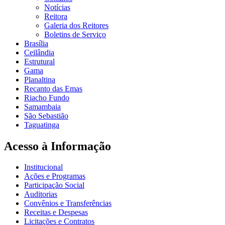
Notícias
Reitora
Galeria dos Reitores
Boletins de Serviço
Brasília
Ceilândia
Estrutural
Gama
Planaltina
Recanto das Emas
Riacho Fundo
Samambaia
São Sebastião
Taguatinga
Acesso à Informação
Institucional
Ações e Programas
Participação Social
Auditorias
Convênios e Transferências
Receitas e Despesas
Licitações e Contratos