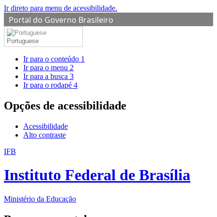
Ir direto para menu de acessibilidade.
Portal do Governo Brasileiro
Portuguese
Ir para o conteúdo
1
Ir para o menu
2
Ir para a busca
3
Ir para o rodapé
4
Opções de acessibilidade
Acessibilidade
Alto contraste
IFB
Instituto Federal de Brasília
Ministério da Educação