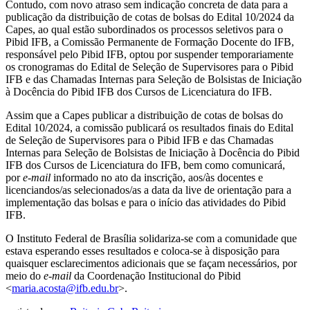
Contudo, com novo atraso sem indicação concreta de data para a
publicação da distribuição de cotas de bolsas do Edital 10/2024 da
Capes, ao qual estão subordinados os processos seletivos para o
Pibid IFB, a Comissão Permanente de Formação Docente do IFB,
responsável pelo Pibid IFB, optou por suspender temporariamente
os cronogramas do Edital de Seleção de Supervisores para o Pibid
IFB e das Chamadas Internas para Seleção de Bolsistas de Iniciação
à Docência do Pibid IFB dos Cursos de Licenciatura do IFB.
Assim que a Capes publicar a distribuição de cotas de bolsas do
Edital 10/2024, a comissão publicará os resultados finais do Edital
de Seleção de Supervisores para o Pibid IFB e das Chamadas
Internas para Seleção de Bolsistas de Iniciação à Docência do Pibid
IFB dos Cursos de Licenciatura do IFB, bem como comunicará,
por
e-mail
informado no ato da inscrição, aos/às docentes e
licenciandos/as selecionados/as a data da live de orientação para a
implementação das bolsas e para o início das atividades do Pibid
IFB.
O Instituto Federal de Brasília solidariza-se com a comunidade que
estava esperando esses resultados e coloca-se à disposição para
quaisquer esclarecimentos adicionais que se façam necessários, por
meio do
e-mail
da Coordenação Institucional do Pibid
<
maria.acosta@ifb.edu.br
>.