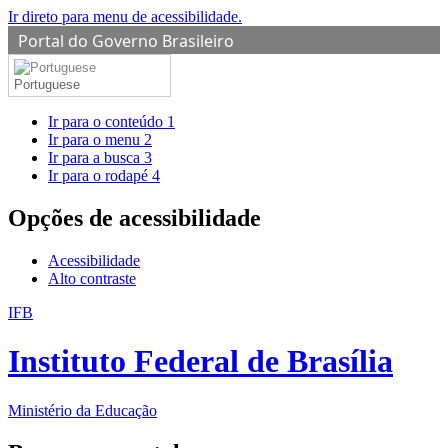
Ir direto para menu de acessibilidade.
Portal do Governo Brasileiro
Portuguese
Ir para o conteúdo
1
Ir para o menu
2
Ir para a busca
3
Ir para o rodapé
4
Opções de acessibilidade
Acessibilidade
Alto contraste
IFB
Instituto Federal de Brasília
Ministério da Educação