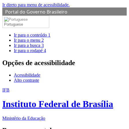
Ir direto para menu de acessibilidade.
Portal do Governo Brasileiro
Portuguese
Ir para o conteúdo
1
Ir para o menu
2
Ir para a busca
3
Ir para o rodapé
4
Opções de acessibilidade
Acessibilidade
Alto contraste
IFB
Instituto Federal de Brasília
Ministério da Educação