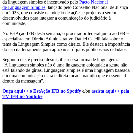
da linguagem simples é incentivado pelo
Pacto Nacional
de Linguagem Simples
, lançado pelo Conselho Nacional de Justiça
em 2023, que consiste na adoção de ações e projetos a serem
desenvolvidos para integrar a comunicação do judiciário à
comunidade.
No EstAção IFB desta semana, o procurador federal junto ao IFB e
especialista em Direito Administrativo Daniel Catelli fala sobre o
tema da Linguagem Simples como direito. Ele destaca a importância
do uso da ferramenta para aproximar órgãos públicos aos cidadãos.
Segundo ele, é preciso desmistificar essa forma de linguagem:
“A linguagem simples não é uma linguagem coloquial; a gente não
está falando de gírias. Linguagem simples é uma linguagem baseada
em uma comunicação clara e direta focada naquilo que é essencial
dentro da mensagem”.
Ouça aqui>> o EstAção IFB no Spotify
e/ou
assista aqui>> pela
TV IFB no Youtube
.