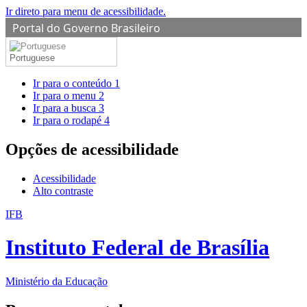
Ir direto para menu de acessibilidade.
Portal do Governo Brasileiro
Portuguese
Ir para o conteúdo
1
Ir para o menu
2
Ir para a busca
3
Ir para o rodapé
4
Opções de acessibilidade
Acessibilidade
Alto contraste
IFB
Instituto Federal de Brasília
Ministério da Educação