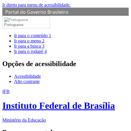
Ir direto para menu de acessibilidade.
Portal do Governo Brasileiro
Portuguese
Ir para o conteúdo
1
Ir para o menu
2
Ir para a busca
3
Ir para o rodapé
4
Opções de acessibilidade
Acessibilidade
Alto contraste
IFB
Instituto Federal de Brasília
Ministério da Educação