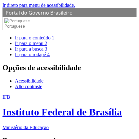
Ir direto para menu de acessibilidade.
Portal do Governo Brasileiro
Portuguese
Ir para o conteúdo
1
Ir para o menu
2
Ir para a busca
3
Ir para o rodapé
4
Opções de acessibilidade
Acessibilidade
Alto contraste
IFB
Instituto Federal de Brasília
Ministério da Educação