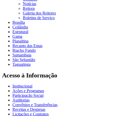
Notícias
Reitora
Galeria dos Reitores
Boletins de Serviço
Brasília
Ceilândia
Estrutural
Gama
Planaltina
Recanto das Emas
Riacho Fundo
Samambaia
São Sebastião
Taguatinga
Acesso à Informação
Institucional
Ações e Programas
Participação Social
Auditorias
Convênios e Transferências
Receitas e Despesas
Licitações e Contratos