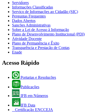
Servidores
Informações Classificadas
Serviço de Informações ao Cidadão (SIC)
Perguntas Frequentes
Dados Abertos
Sanções Administrativas
Sobre a Lei de Acesso à Informação
Plano de Desenvolvimento Institucional (PDI)
Atividade Docente
Plano de Permanência e Êxito
Transparência e Prestação de Contas
Enade
Acesso Rápido
Portarias e Resoluções
Publicações
IFB em Números
IFB Data
Certificação ENCCEJA