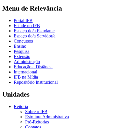
Menu de Relevância
Portal IFB
Estude no IFB
Espaço do/a Estudante
Espaço do/a Servidor/a
Concursos
Ensino
Pesquisa
Extensão
Administração
Educação a Distância
Internacional
IFB na Mídia
Repositório Institucional
Unidades
Reitoria
Sobre o IFB
Estrutura Administrativa
Pró-Reitorias
Contatos