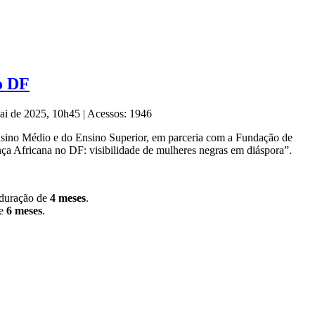
no DF
Mai de 2025, 10h45
|
Acessos: 1946
o Ensino Médio e do Ensino Superior, em parceria com a Fundação de
ça Africana no DF: visibilidade de mulheres negras em diáspora”.
 duração de
4 meses
.
de
6 meses
.