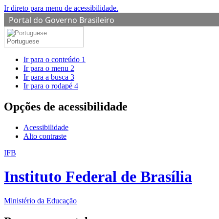
Ir direto para menu de acessibilidade.
Portal do Governo Brasileiro
Portuguese
Ir para o conteúdo
1
Ir para o menu
2
Ir para a busca
3
Ir para o rodapé
4
Opções de acessibilidade
Acessibilidade
Alto contraste
IFB
Instituto Federal de Brasília
Ministério da Educação