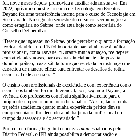
foi, nove meses depois, promovida a auxiliar administrativa. Em
2022, após um semestre no curso de Tecnologia em Eventos,
Dayane fez uma transferência interna para o curso de Tecnologia em
Secretariado. No segundo semestre do curso conseguiu ingressar
como estagiária no Sebrae, onde atua hoje como secretária do
Conselho Deliberativo.
“Desde que ingressei no Sebrae, pude perceber o quanto a formação
teórica adquirida no IFB foi importante para alinhar-se à prática
profissional”, conta Dayane. “Durante minha atuação, me deparei
com atividades novas, para as quais inicialmente não possuía
domínio prático, mas a sólida formação recebida na instituição me
capacitou de maneira eficaz para enfrentar os desafios da rotina
secretarial e de assessoria.”
O ensino com profissionais de excelência e com experiência como
secretários também foi um diferencial, pois, segundo Dayane, a
vivência dos professores contribuiu significativamente para o
próprio desempenho no mundo do trabalho. “Assim, tanto minha
trajetória acadêmica quanto minha experiência prática têm se
complementado, fortalecendo a minha jornada profissional no
campo da assessoria e do secretariado.”
Por meio da formação gratuita em dez
campi
espalhados pelo
Distrito Federal, o IFB ainda possibilita a democratização e