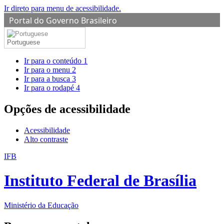
Ir direto para menu de acessibilidade.
Portal do Governo Brasileiro
Portuguese
Ir para o conteúdo
1
Ir para o menu
2
Ir para a busca
3
Ir para o rodapé
4
Opções de acessibilidade
Acessibilidade
Alto contraste
IFB
Instituto Federal de Brasília
Ministério da Educação