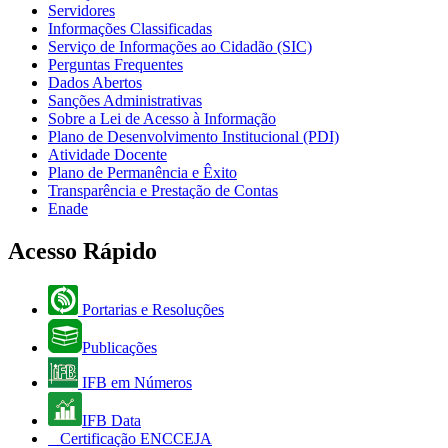
Servidores
Informações Classificadas
Serviço de Informações ao Cidadão (SIC)
Perguntas Frequentes
Dados Abertos
Sanções Administrativas
Sobre a Lei de Acesso à Informação
Plano de Desenvolvimento Institucional (PDI)
Atividade Docente
Plano de Permanência e Êxito
Transparência e Prestação de Contas
Enade
Acesso Rápido
Portarias e Resoluções
Publicações
IFB em Números
IFB Data
Certificação ENCCEJA