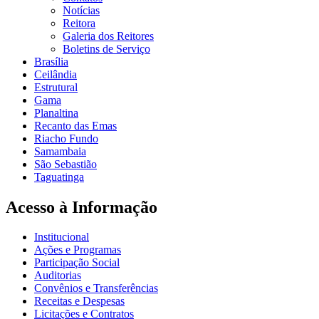
Notícias
Reitora
Galeria dos Reitores
Boletins de Serviço
Brasília
Ceilândia
Estrutural
Gama
Planaltina
Recanto das Emas
Riacho Fundo
Samambaia
São Sebastião
Taguatinga
Acesso à Informação
Institucional
Ações e Programas
Participação Social
Auditorias
Convênios e Transferências
Receitas e Despesas
Licitações e Contratos