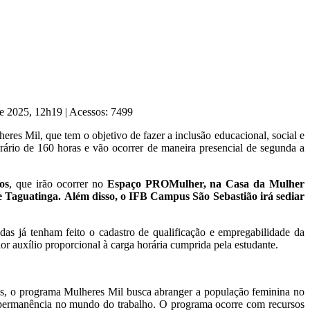
de 2025, 12h19
|
Acessos: 7499
eres Mil, que tem o objetivo de fazer a inclusão educacional, social e
orário de 160 horas e vão ocorrer de maneira presencial de segunda a
os
, que irão ocorrer no
Espaço PROMulher, na Casa da Mulher
e Taguatinga.
Além disso, o IFB Campus São Sebastião irá sediar
adas já tenham feito o cadastro de qualificação e empregabilidade da
or auxílio proporcional à carga horária cumprida pela estudante.
ais, o programa Mulheres Mil busca abranger a população feminina no
 e permanência no mundo do trabalho. O programa ocorre com recursos