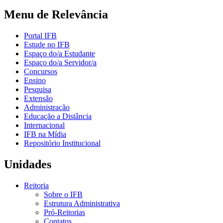
Menu de Relevância
Portal IFB
Estude no IFB
Espaço do/a Estudante
Espaço do/a Servidor/a
Concursos
Ensino
Pesquisa
Extensão
Administração
Educação a Distância
Internacional
IFB na Mídia
Repositório Institucional
Unidades
Reitoria
Sobre o IFB
Estrutura Administrativa
Pró-Reitorias
Contatos