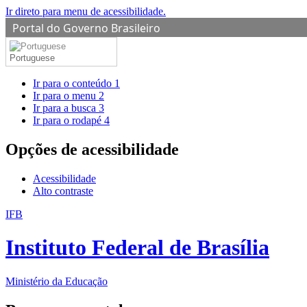
Ir direto para menu de acessibilidade.
Portal do Governo Brasileiro
Portuguese
Ir para o conteúdo
1
Ir para o menu
2
Ir para a busca
3
Ir para o rodapé
4
Opções de acessibilidade
Acessibilidade
Alto contraste
IFB
Instituto Federal de Brasília
Ministério da Educação