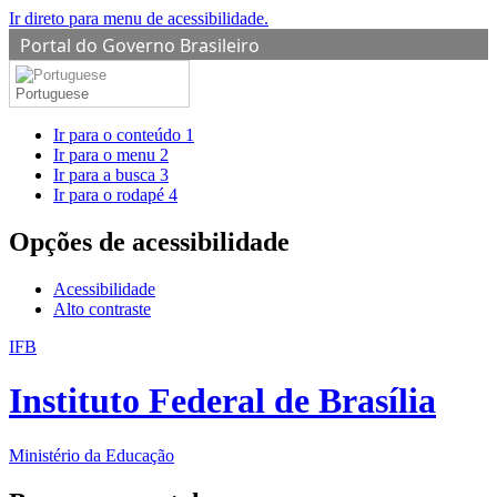
Ir direto para menu de acessibilidade.
Portal do Governo Brasileiro
Portuguese
Ir para o conteúdo
1
Ir para o menu
2
Ir para a busca
3
Ir para o rodapé
4
Opções de acessibilidade
Acessibilidade
Alto contraste
IFB
Instituto Federal de Brasília
Ministério da Educação