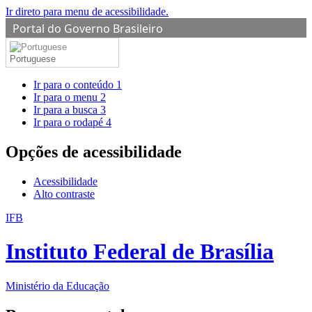
Ir direto para menu de acessibilidade.
Portal do Governo Brasileiro
Portuguese
Ir para o conteúdo
1
Ir para o menu
2
Ir para a busca
3
Ir para o rodapé
4
Opções de acessibilidade
Acessibilidade
Alto contraste
IFB
Instituto Federal de Brasília
Ministério da Educação