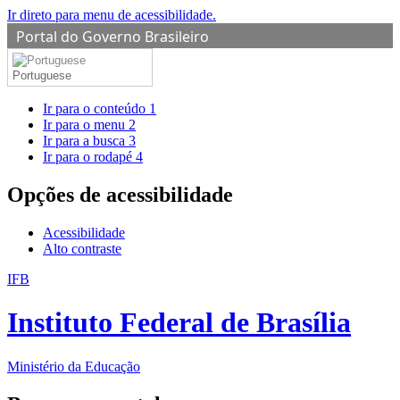
Ir direto para menu de acessibilidade.
Portal do Governo Brasileiro
Portuguese
Ir para o conteúdo
1
Ir para o menu
2
Ir para a busca
3
Ir para o rodapé
4
Opções de acessibilidade
Acessibilidade
Alto contraste
IFB
Instituto Federal de Brasília
Ministério da Educação