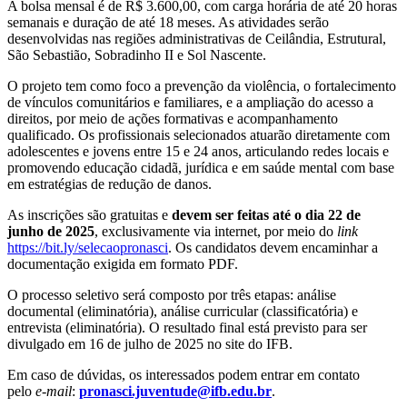
A bolsa mensal é de R$ 3.600,00, com carga horária de até 20 horas
semanais e duração de até 18 meses. As atividades serão
desenvolvidas nas regiões administrativas de Ceilândia, Estrutural,
São Sebastião, Sobradinho II e Sol Nascente.
O projeto tem como foco a prevenção da violência, o fortalecimento
de vínculos comunitários e familiares, e a ampliação do acesso a
direitos, por meio de ações formativas e acompanhamento
qualificado. Os profissionais selecionados atuarão diretamente com
adolescentes e jovens entre 15 e 24 anos, articulando redes locais e
promovendo educação cidadã, jurídica e em saúde mental com base
em estratégias de redução de danos.
As inscrições são gratuitas e
devem ser feitas até o dia 22 de
junho de 2025
, exclusivamente via internet, por meio do
link
https://bit.ly/selecaopronasci
. Os candidatos devem encaminhar a
documentação exigida em formato PDF.
O processo seletivo será composto por três etapas: análise
documental (eliminatória), análise curricular (classificatória) e
entrevista (eliminatória). O resultado final está previsto para ser
divulgado em 16 de julho de 2025 no site do IFB.
Em caso de dúvidas, os interessados podem entrar em contato
pelo
e-mail
:
pronasci.juventude@ifb.edu.br
.