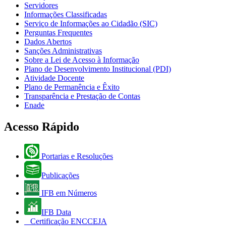
Servidores
Informações Classificadas
Serviço de Informações ao Cidadão (SIC)
Perguntas Frequentes
Dados Abertos
Sanções Administrativas
Sobre a Lei de Acesso à Informação
Plano de Desenvolvimento Institucional (PDI)
Atividade Docente
Plano de Permanência e Êxito
Transparência e Prestação de Contas
Enade
Acesso Rápido
Portarias e Resoluções
Publicações
IFB em Números
IFB Data
Certificação ENCCEJA