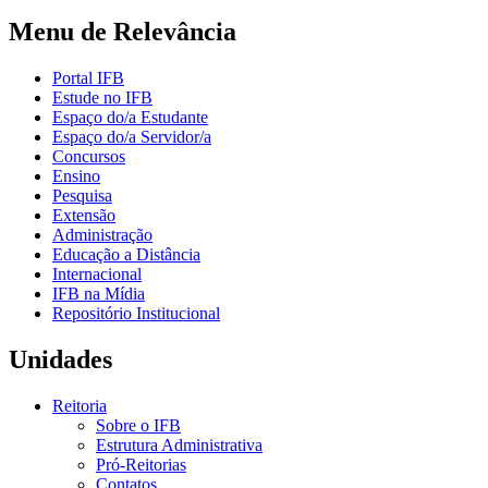
Menu de Relevância
Portal IFB
Estude no IFB
Espaço do/a Estudante
Espaço do/a Servidor/a
Concursos
Ensino
Pesquisa
Extensão
Administração
Educação a Distância
Internacional
IFB na Mídia
Repositório Institucional
Unidades
Reitoria
Sobre o IFB
Estrutura Administrativa
Pró-Reitorias
Contatos