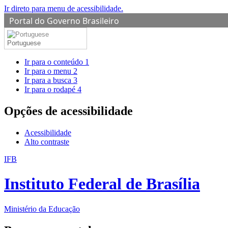
Ir direto para menu de acessibilidade.
Portal do Governo Brasileiro
Portuguese
Ir para o conteúdo
1
Ir para o menu
2
Ir para a busca
3
Ir para o rodapé
4
Opções de acessibilidade
Acessibilidade
Alto contraste
IFB
Instituto Federal de Brasília
Ministério da Educação