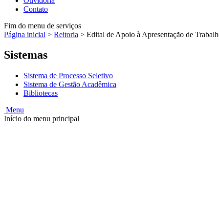
Ouvidoria
Contato
Fim do menu de serviços
Página inicial
>
Reitoria
>
Edital de Apoio à Apresentação de Trabal
Sistemas
Sistema de Processo Seletivo
Sistema de Gestão Acadêmica
Bibliotecas
Menu
Início do menu principal