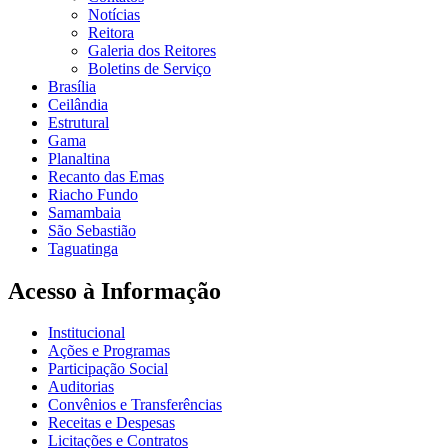
Notícias
Reitora
Galeria dos Reitores
Boletins de Serviço
Brasília
Ceilândia
Estrutural
Gama
Planaltina
Recanto das Emas
Riacho Fundo
Samambaia
São Sebastião
Taguatinga
Acesso à Informação
Institucional
Ações e Programas
Participação Social
Auditorias
Convênios e Transferências
Receitas e Despesas
Licitações e Contratos