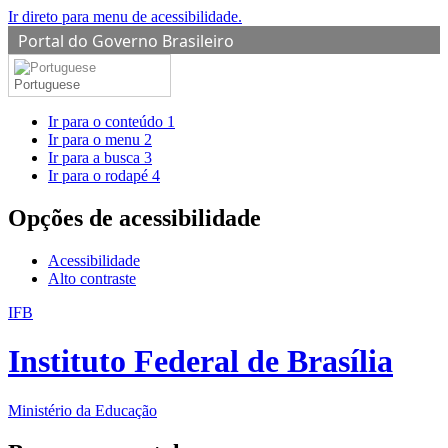
Ir direto para menu de acessibilidade.
Portal do Governo Brasileiro
Portuguese
Ir para o conteúdo
1
Ir para o menu
2
Ir para a busca
3
Ir para o rodapé
4
Opções de acessibilidade
Acessibilidade
Alto contraste
IFB
Instituto Federal de Brasília
Ministério da Educação