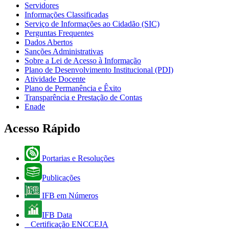
Servidores
Informações Classificadas
Serviço de Informações ao Cidadão (SIC)
Perguntas Frequentes
Dados Abertos
Sanções Administrativas
Sobre a Lei de Acesso à Informação
Plano de Desenvolvimento Institucional (PDI)
Atividade Docente
Plano de Permanência e Êxito
Transparência e Prestação de Contas
Enade
Acesso Rápido
Portarias e Resoluções
Publicações
IFB em Números
IFB Data
Certificação ENCCEJA