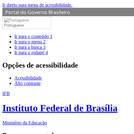
Ir direto para menu de acessibilidade.
Portal do Governo Brasileiro
Portuguese
Ir para o conteúdo
1
Ir para o menu
2
Ir para a busca
3
Ir para o rodapé
4
Opções de acessibilidade
Acessibilidade
Alto contraste
IFB
Instituto Federal de Brasília
Ministério da Educação