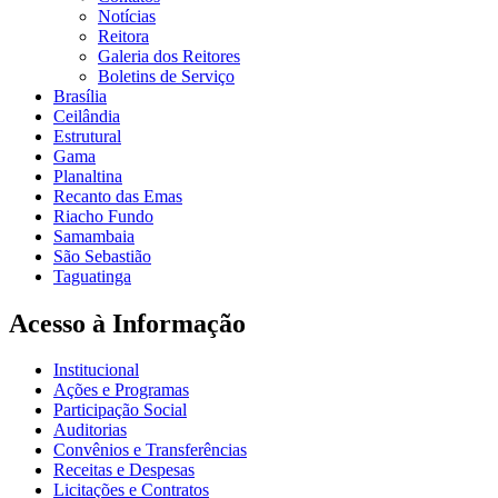
Notícias
Reitora
Galeria dos Reitores
Boletins de Serviço
Brasília
Ceilândia
Estrutural
Gama
Planaltina
Recanto das Emas
Riacho Fundo
Samambaia
São Sebastião
Taguatinga
Acesso à Informação
Institucional
Ações e Programas
Participação Social
Auditorias
Convênios e Transferências
Receitas e Despesas
Licitações e Contratos