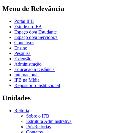
Menu de Relevância
Portal IFB
Estude no IFB
Espaço do/a Estudante
Espaço do/a Servidor/a
Concursos
Ensino
Pesquisa
Extensão
Administração
Educação a Distância
Internacional
IFB na Mídia
Repositório Institucional
Unidades
Reitoria
Sobre o IFB
Estrutura Administrativa
Pró-Reitorias
Contatos