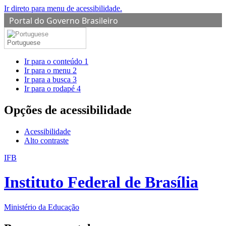
Ir direto para menu de acessibilidade.
Portal do Governo Brasileiro
Portuguese
Ir para o conteúdo
1
Ir para o menu
2
Ir para a busca
3
Ir para o rodapé
4
Opções de acessibilidade
Acessibilidade
Alto contraste
IFB
Instituto Federal de Brasília
Ministério da Educação