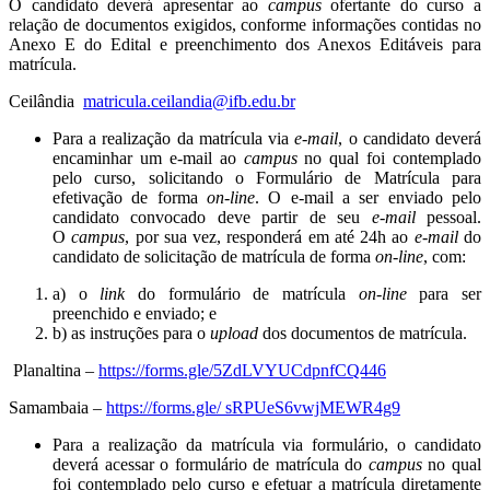
O candidato deverá apresentar ao
campus
ofertante do curso a
relação de documentos exigidos, conforme informações contidas no
Anexo E do Edital e preenchimento dos Anexos Editáveis para
matrícula.
Ceilândia
matricula.ceilandia@ifb.edu.br
Para a realização da matrícula via
e-mail
, o candidato deverá
encaminhar um e-mail ao
campus
no qual foi contemplado
pelo curso, solicitando o Formulário de Matrícula para
efetivação de forma
on-line
. O e-mail a ser enviado pelo
candidato convocado deve partir de seu
e-mail
pessoal.
O
campus
, por sua vez, responderá em até 24h ao
e-mail
do
candidato de solicitação de matrícula de forma
on-line
, com:
a) o
link
do formulário de matrícula
on-line
para ser
preenchido e enviado; e
b) as instruções para o
upload
dos documentos de matrícula.
Planaltina –
https://forms.gle/5ZdLVYUCdpnfCQ446
Samambaia –
https://forms.gle/ sRPUeS6vwjMEWR4g9
Para a realização da matrícula via formulário, o candidato
deverá acessar o formulário de matrícula do
campus
no qual
foi contemplado pelo curso e efetuar a matrícula diretamente