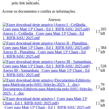
pelo
link
indicado.
Acesse os documentos e confira as informações.
Anexos:
265
[ ]
Anexo I - Ceilândia_ Conv para Matr 13ª Cham - Ed
kB
1_RIFB-SiSU 2025.pdf
384
[ ]
Anexo II - Planaltina_ Conv para Matr 13ª Cham - Ed
kB
1_RIFB-SiSU 2025.pdf
528
[ ]
Anexo III - Samambaia_ Conv para Matr 13ª Cham - Ed
kB
1_RIFB-SiSU 2025.pdf
79
[ ]
Documentos-Editáveis-para-Matrícula-pelo-SiSU-Seleção-
kB
2025-_1_.doc
99
[ ]
kB
_Conv para Matr 13ª Cham - Ed 1_RIFB-SiSU 2025.pdf