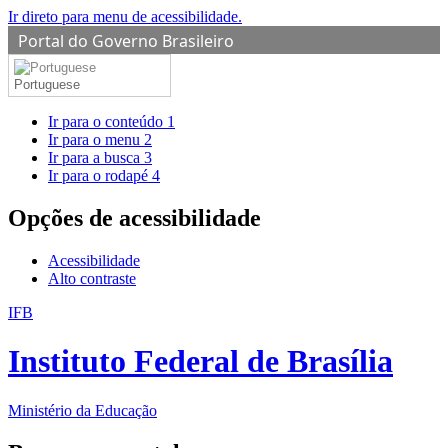
Ir direto para menu de acessibilidade.
Portal do Governo Brasileiro
Portuguese
Ir para o conteúdo
1
Ir para o menu
2
Ir para a busca
3
Ir para o rodapé
4
Opções de acessibilidade
Acessibilidade
Alto contraste
IFB
Instituto Federal de Brasília
Ministério da Educação