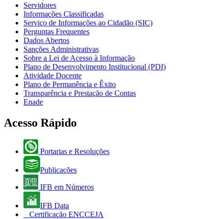
Servidores
Informações Classificadas
Serviço de Informações ao Cidadão (SIC)
Perguntas Frequentes
Dados Abertos
Sanções Administrativas
Sobre a Lei de Acesso à Informação
Plano de Desenvolvimento Institucional (PDI)
Atividade Docente
Plano de Permanência e Êxito
Transparência e Prestação de Contas
Enade
Acesso Rápido
Portarias e Resoluções
Publicações
IFB em Números
IFB Data
Certificação ENCCEJA