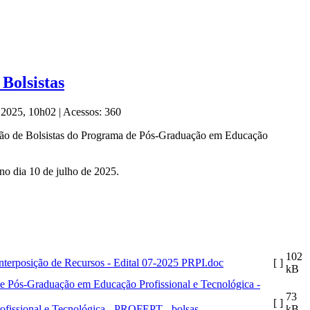
Bolsistas
e 2025, 10h02
|
Acessos: 360
eleção de Bolsistas do Programa de Pós-Graduação em Educação
 no dia 10 de julho de 2025.
102
Interposição de Recursos - Edital 07-2025 PRPI.doc
[ ]
kB
73
[ ]
fissional e Tecnológica - PROFEPT - bolsas
kB