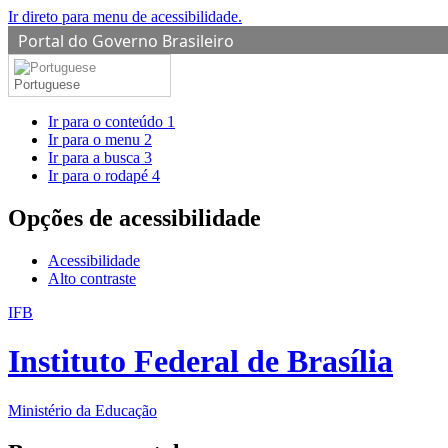
Ir direto para menu de acessibilidade.
Portal do Governo Brasileiro
Portuguese
Ir para o conteúdo
1
Ir para o menu
2
Ir para a busca
3
Ir para o rodapé
4
Opções de acessibilidade
Acessibilidade
Alto contraste
IFB
Instituto Federal de Brasília
Ministério da Educação