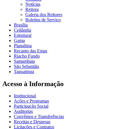
Notícias
Reitora
Galeria dos Reitores
Boletins de Serviço
Brasília
Ceilândia
Estrutural
Gama
Planaltina
Recanto das Emas
Riacho Fundo
Samambaia
São Sebastião
Taguatinga
Acesso à Informação
Institucional
Ações e Programas
Participação Social
Auditorias
Convênios e Transferências
Receitas e Despesas
Licitações e Contratos