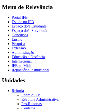
Menu de Relevância
Portal IFB
Estude no IFB
Espaço do/a Estudante
Espaço do/a Servidor/a
Concursos
Ensino
Pesquisa
Extensão
Administração
Educação a Distância
Internacional
IFB na Mídia
Repositório Institucional
Unidades
Reitoria
Sobre o IFB
Estrutura Administrativa
Pró-Reitorias
Contatos