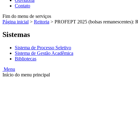
Ouvidoria
Contato
Fim do menu de serviços
Página inicial
>
Reitoria
>
PROFEPT 2025 (bolsas remanescentes): Res
Sistemas
Sistema de Processo Seletivo
Sistema de Gestão Acadêmica
Bibliotecas
Menu
Início do menu principal