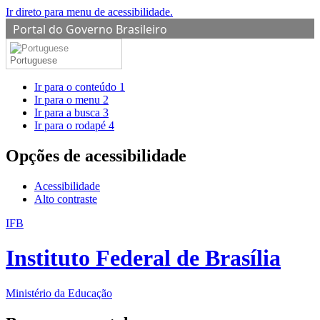
Ir direto para menu de acessibilidade.
Portal do Governo Brasileiro
Portuguese
Ir para o conteúdo
1
Ir para o menu
2
Ir para a busca
3
Ir para o rodapé
4
Opções de acessibilidade
Acessibilidade
Alto contraste
IFB
Instituto Federal de Brasília
Ministério da Educação