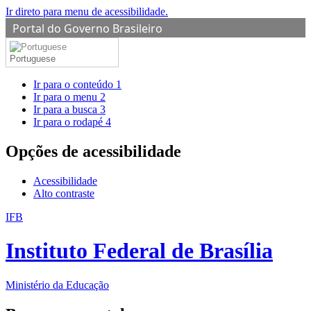
Ir direto para menu de acessibilidade.
Portal do Governo Brasileiro
Portuguese
Ir para o conteúdo
1
Ir para o menu
2
Ir para a busca
3
Ir para o rodapé
4
Opções de acessibilidade
Acessibilidade
Alto contraste
IFB
Instituto Federal de Brasília
Ministério da Educação