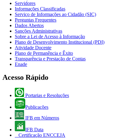
Servidores
Informações Classificadas
Serviço de Informações ao Cidadão (SIC)
Perguntas Frequentes
Dados Abertos
Sanções Administrativas
Sobre a Lei de Acesso à Informação
Plano de Desenvolvimento Institucional (PDI)
Atividade Docente
Plano de Permanência e Êxito
Transparência e Prestação de Contas
Enade
Acesso Rápido
Portarias e Resoluções
Publicações
IFB em Números
IFB Data
Certificação ENCCEJA