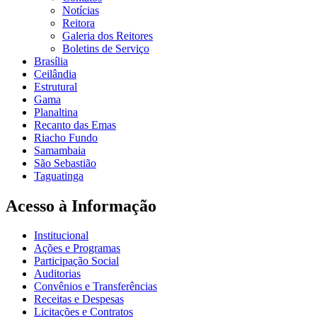
Notícias
Reitora
Galeria dos Reitores
Boletins de Serviço
Brasília
Ceilândia
Estrutural
Gama
Planaltina
Recanto das Emas
Riacho Fundo
Samambaia
São Sebastião
Taguatinga
Acesso à Informação
Institucional
Ações e Programas
Participação Social
Auditorias
Convênios e Transferências
Receitas e Despesas
Licitações e Contratos