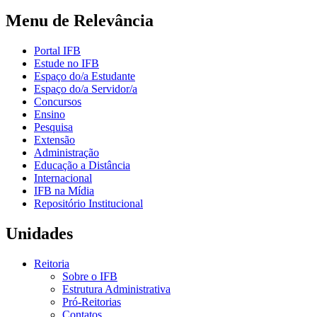
Menu de Relevância
Portal IFB
Estude no IFB
Espaço do/a Estudante
Espaço do/a Servidor/a
Concursos
Ensino
Pesquisa
Extensão
Administração
Educação a Distância
Internacional
IFB na Mídia
Repositório Institucional
Unidades
Reitoria
Sobre o IFB
Estrutura Administrativa
Pró-Reitorias
Contatos