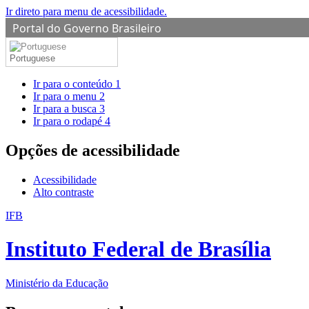
Ir direto para menu de acessibilidade.
Portal do Governo Brasileiro
Portuguese
Ir para o conteúdo
1
Ir para o menu
2
Ir para a busca
3
Ir para o rodapé
4
Opções de acessibilidade
Acessibilidade
Alto contraste
IFB
Instituto Federal de Brasília
Ministério da Educação