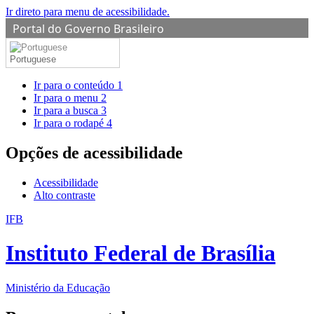
Ir direto para menu de acessibilidade.
Portal do Governo Brasileiro
Portuguese
Ir para o conteúdo
1
Ir para o menu
2
Ir para a busca
3
Ir para o rodapé
4
Opções de acessibilidade
Acessibilidade
Alto contraste
IFB
Instituto Federal de Brasília
Ministério da Educação