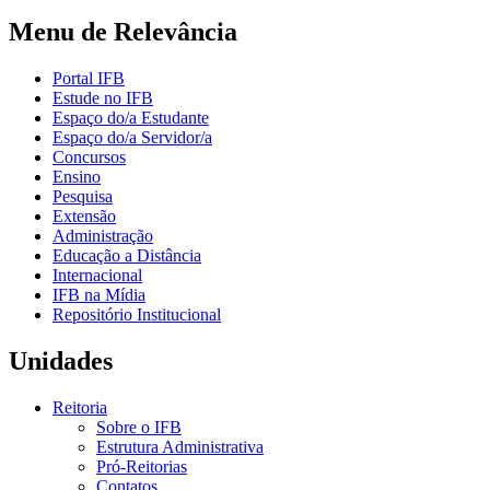
Menu de Relevância
Portal IFB
Estude no IFB
Espaço do/a Estudante
Espaço do/a Servidor/a
Concursos
Ensino
Pesquisa
Extensão
Administração
Educação a Distância
Internacional
IFB na Mídia
Repositório Institucional
Unidades
Reitoria
Sobre o IFB
Estrutura Administrativa
Pró-Reitorias
Contatos