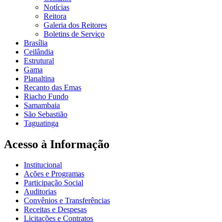
Notícias
Reitora
Galeria dos Reitores
Boletins de Serviço
Brasília
Ceilândia
Estrutural
Gama
Planaltina
Recanto das Emas
Riacho Fundo
Samambaia
São Sebastião
Taguatinga
Acesso à Informação
Institucional
Ações e Programas
Participação Social
Auditorias
Convênios e Transferências
Receitas e Despesas
Licitações e Contratos