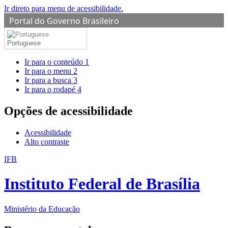
Ir direto para menu de acessibilidade.
Portal do Governo Brasileiro
Portuguese
Ir para o conteúdo
1
Ir para o menu
2
Ir para a busca
3
Ir para o rodapé
4
Opções de acessibilidade
Acessibilidade
Alto contraste
IFB
Instituto Federal de Brasília
Ministério da Educação