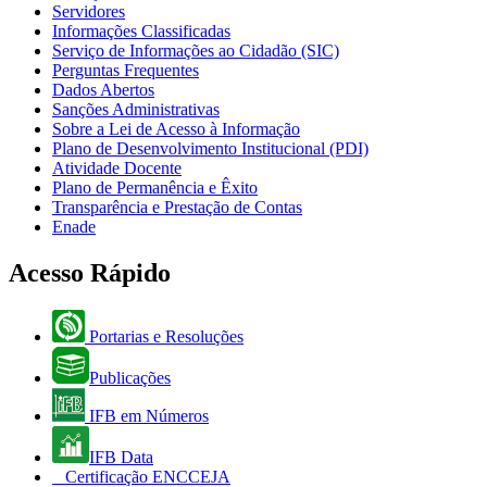
Servidores
Informações Classificadas
Serviço de Informações ao Cidadão (SIC)
Perguntas Frequentes
Dados Abertos
Sanções Administrativas
Sobre a Lei de Acesso à Informação
Plano de Desenvolvimento Institucional (PDI)
Atividade Docente
Plano de Permanência e Êxito
Transparência e Prestação de Contas
Enade
Acesso Rápido
Portarias e Resoluções
Publicações
IFB em Números
IFB Data
Certificação ENCCEJA