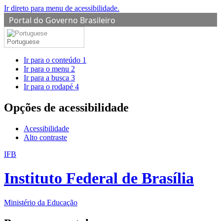
Ir direto para menu de acessibilidade.
Portal do Governo Brasileiro
Portuguese
Ir para o conteúdo
1
Ir para o menu
2
Ir para a busca
3
Ir para o rodapé
4
Opções de acessibilidade
Acessibilidade
Alto contraste
IFB
Instituto Federal de Brasília
Ministério da Educação