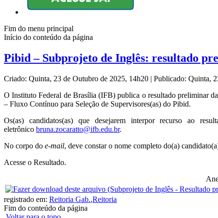
Fim do menu principal
Início do conteúdo da página
Pibid – Subprojeto de Inglês: resultado pre
Criado: Quinta, 23 de Outubro de 2025, 14h20
|
Publicado: Quinta, 
O Instituto Federal de Brasília (IFB) publica o resultado preliminar da
– Fluxo Contínuo para Seleção de Supervisores(as) do Pibid.
Os(as) candidatos(as) que desejarem interpor recurso ao resu
eletrônico
bruna.zocaratto@ifb.edu.br
.
No corpo do
e-mail
, deve constar o nome completo do(a) candidato(a)
Acesse o Resultado.
Ane
registrado em:
Reitoria Gab.
,
Reitoria
Fim do conteúdo da página
Voltar para o topo