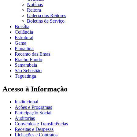
Notícias
Reitora
Galeria dos Reitores
Boletins de Serviço
Brasília
Ceilândia
Estrutural
Gama
Planaltina
Recanto das Emas
Riacho Fundo
Samambaia
São Sebastião
Taguatinga
Acesso à Informação
Institucional
Ações e Programas
Participação Social
Auditorias
Convênios e Transferências
Receitas e Despesas
Licitações e Contratos