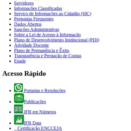
Servidores
Informações Classificadas
Serviço de Informações ao Cidadão (SIC)
Perguntas Frequentes
Dados Abertos
Sanções Administrativas
Sobre a Lei de Acesso à Informação
Plano de Desenvolvimento Institucional (PDI)
Atividade Docente
Plano de Permanência e Êxito
Transparência e Prestação de Contas
Enade
Acesso Rápido
Portarias e Resoluções
Publicações
IFB em Números
IFB Data
Certificação ENCCEJA