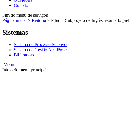
Ouvidoria
Contato
Fim do menu de serviços
Página inicial
>
Reitoria
>
Pibid – Subprojeto de Inglês: resultado pre
Sistemas
Sistema de Processo Seletivo
Sistema de Gestão Acadêmica
Bibliotecas
Menu
Início do menu principal