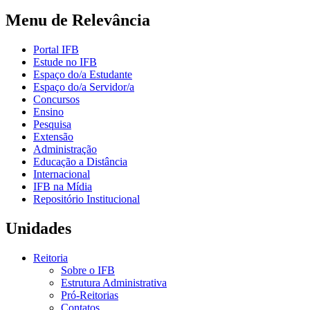
Menu de Relevância
Portal IFB
Estude no IFB
Espaço do/a Estudante
Espaço do/a Servidor/a
Concursos
Ensino
Pesquisa
Extensão
Administração
Educação a Distância
Internacional
IFB na Mídia
Repositório Institucional
Unidades
Reitoria
Sobre o IFB
Estrutura Administrativa
Pró-Reitorias
Contatos