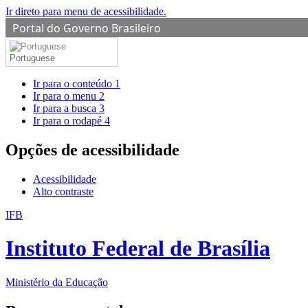
Ir direto para menu de acessibilidade.
Portal do Governo Brasileiro
Portuguese
Ir para o conteúdo
1
Ir para o menu
2
Ir para a busca
3
Ir para o rodapé
4
Opções de acessibilidade
Acessibilidade
Alto contraste
IFB
Instituto Federal de Brasília
Ministério da Educação