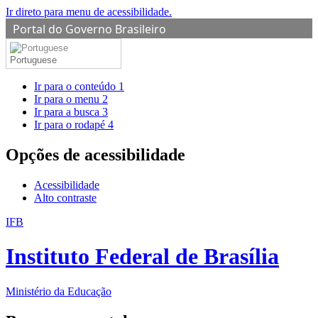
Ir direto para menu de acessibilidade.
Portal do Governo Brasileiro
Portuguese
Ir para o conteúdo
1
Ir para o menu
2
Ir para a busca
3
Ir para o rodapé
4
Opções de acessibilidade
Acessibilidade
Alto contraste
IFB
Instituto Federal de Brasília
Ministério da Educação