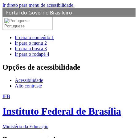
Ir direto para menu de acessibilidade.
Portal do Governo Brasileiro
Portuguese
Ir para o conteúdo
1
Ir para o menu
2
Ir para a busca
3
Ir para o rodapé
4
Opções de acessibilidade
Acessibilidade
Alto contraste
IFB
Instituto Federal de Brasília
Ministério da Educação