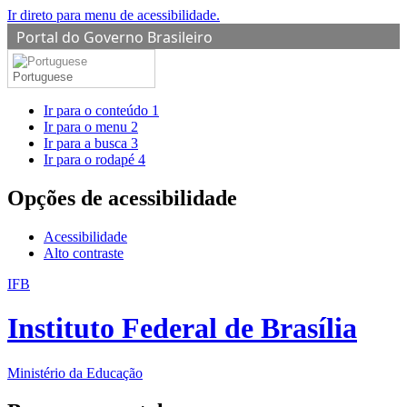
Ir direto para menu de acessibilidade.
Portal do Governo Brasileiro
Portuguese
Ir para o conteúdo
1
Ir para o menu
2
Ir para a busca
3
Ir para o rodapé
4
Opções de acessibilidade
Acessibilidade
Alto contraste
IFB
Instituto Federal de Brasília
Ministério da Educação