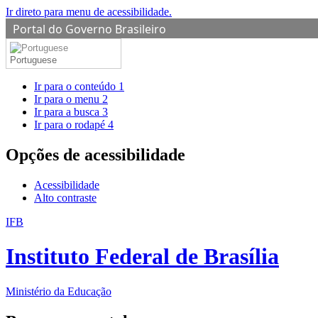
Ir direto para menu de acessibilidade.
Portal do Governo Brasileiro
Portuguese
Ir para o conteúdo
1
Ir para o menu
2
Ir para a busca
3
Ir para o rodapé
4
Opções de acessibilidade
Acessibilidade
Alto contraste
IFB
Instituto Federal de Brasília
Ministério da Educação