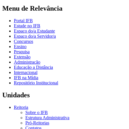
Menu de Relevância
Portal IFB
Estude no IFB
Espaço do/a Estudante
Espaço do/a Servidor/a
Concursos
Ensino
Pesquisa
Extensão
Administração
Educação a Distância
Internacional
IFB na Mídia
Repositório Institucional
Unidades
Reitoria
Sobre o IFB
Estrutura Administrativa
Pró-Reitorias
Contatos