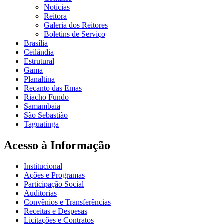
Notícias
Reitora
Galeria dos Reitores
Boletins de Serviço
Brasília
Ceilândia
Estrutural
Gama
Planaltina
Recanto das Emas
Riacho Fundo
Samambaia
São Sebastião
Taguatinga
Acesso à Informação
Institucional
Ações e Programas
Participação Social
Auditorias
Convênios e Transferências
Receitas e Despesas
Licitações e Contratos