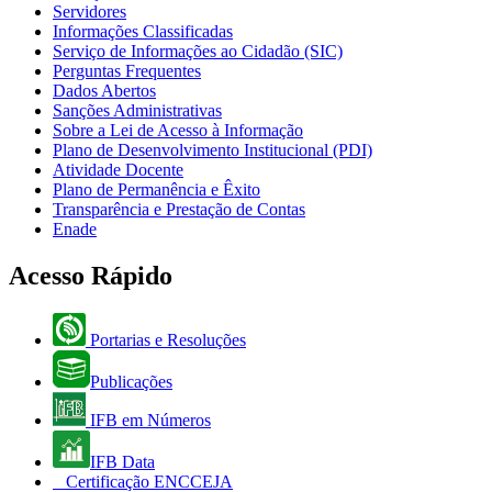
Servidores
Informações Classificadas
Serviço de Informações ao Cidadão (SIC)
Perguntas Frequentes
Dados Abertos
Sanções Administrativas
Sobre a Lei de Acesso à Informação
Plano de Desenvolvimento Institucional (PDI)
Atividade Docente
Plano de Permanência e Êxito
Transparência e Prestação de Contas
Enade
Acesso Rápido
Portarias e Resoluções
Publicações
IFB em Números
IFB Data
Certificação ENCCEJA