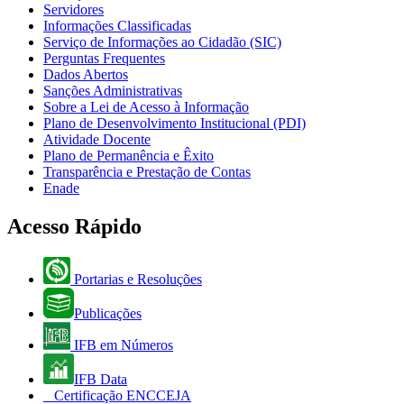
Servidores
Informações Classificadas
Serviço de Informações ao Cidadão (SIC)
Perguntas Frequentes
Dados Abertos
Sanções Administrativas
Sobre a Lei de Acesso à Informação
Plano de Desenvolvimento Institucional (PDI)
Atividade Docente
Plano de Permanência e Êxito
Transparência e Prestação de Contas
Enade
Acesso Rápido
Portarias e Resoluções
Publicações
IFB em Números
IFB Data
Certificação ENCCEJA