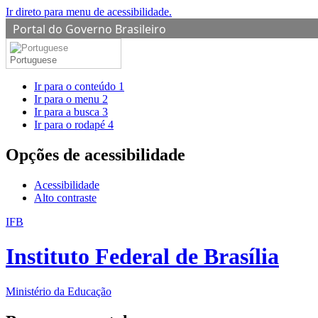
Ir direto para menu de acessibilidade.
Portal do Governo Brasileiro
Portuguese
Ir para o conteúdo
1
Ir para o menu
2
Ir para a busca
3
Ir para o rodapé
4
Opções de acessibilidade
Acessibilidade
Alto contraste
IFB
Instituto Federal de Brasília
Ministério da Educação