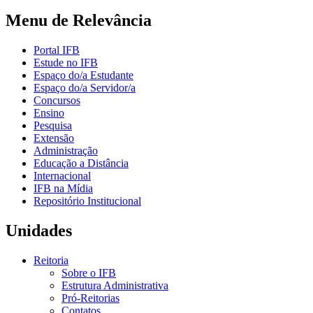
Menu de Relevância
Portal IFB
Estude no IFB
Espaço do/a Estudante
Espaço do/a Servidor/a
Concursos
Ensino
Pesquisa
Extensão
Administração
Educação a Distância
Internacional
IFB na Mídia
Repositório Institucional
Unidades
Reitoria
Sobre o IFB
Estrutura Administrativa
Pró-Reitorias
Contatos