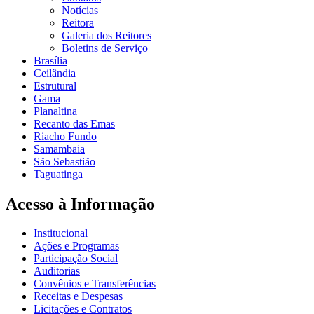
Notícias
Reitora
Galeria dos Reitores
Boletins de Serviço
Brasília
Ceilândia
Estrutural
Gama
Planaltina
Recanto das Emas
Riacho Fundo
Samambaia
São Sebastião
Taguatinga
Acesso à Informação
Institucional
Ações e Programas
Participação Social
Auditorias
Convênios e Transferências
Receitas e Despesas
Licitações e Contratos