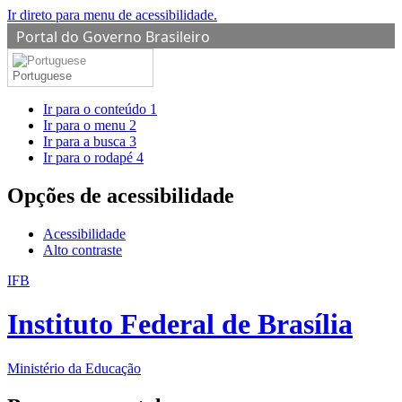
Ir direto para menu de acessibilidade.
Portal do Governo Brasileiro
Portuguese
Ir para o conteúdo
1
Ir para o menu
2
Ir para a busca
3
Ir para o rodapé
4
Opções de acessibilidade
Acessibilidade
Alto contraste
IFB
Instituto Federal de Brasília
Ministério da Educação