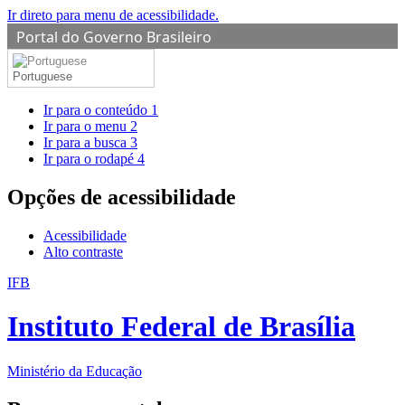
Ir direto para menu de acessibilidade.
Portal do Governo Brasileiro
Portuguese
Ir para o conteúdo
1
Ir para o menu
2
Ir para a busca
3
Ir para o rodapé
4
Opções de acessibilidade
Acessibilidade
Alto contraste
IFB
Instituto Federal de Brasília
Ministério da Educação