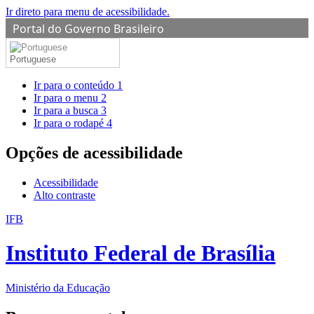
Ir direto para menu de acessibilidade.
Portal do Governo Brasileiro
Portuguese
Ir para o conteúdo
1
Ir para o menu
2
Ir para a busca
3
Ir para o rodapé
4
Opções de acessibilidade
Acessibilidade
Alto contraste
IFB
Instituto Federal de Brasília
Ministério da Educação