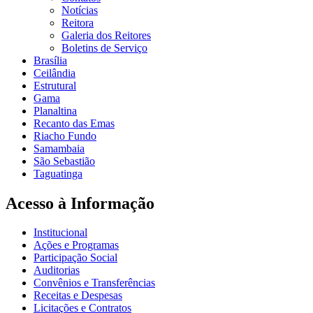
Notícias
Reitora
Galeria dos Reitores
Boletins de Serviço
Brasília
Ceilândia
Estrutural
Gama
Planaltina
Recanto das Emas
Riacho Fundo
Samambaia
São Sebastião
Taguatinga
Acesso à Informação
Institucional
Ações e Programas
Participação Social
Auditorias
Convênios e Transferências
Receitas e Despesas
Licitações e Contratos