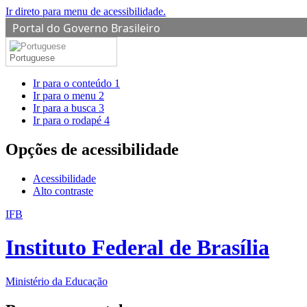
Ir direto para menu de acessibilidade.
Portal do Governo Brasileiro
Portuguese
Ir para o conteúdo
1
Ir para o menu
2
Ir para a busca
3
Ir para o rodapé
4
Opções de acessibilidade
Acessibilidade
Alto contraste
IFB
Instituto Federal de Brasília
Ministério da Educação