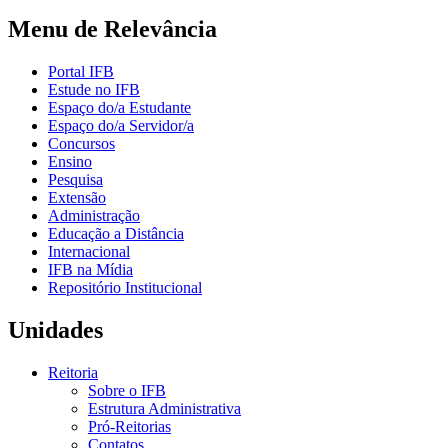
Menu de Relevância
Portal IFB
Estude no IFB
Espaço do/a Estudante
Espaço do/a Servidor/a
Concursos
Ensino
Pesquisa
Extensão
Administração
Educação a Distância
Internacional
IFB na Mídia
Repositório Institucional
Unidades
Reitoria
Sobre o IFB
Estrutura Administrativa
Pró-Reitorias
Contatos