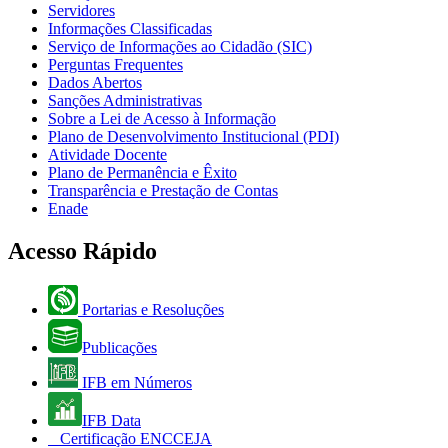
Servidores
Informações Classificadas
Serviço de Informações ao Cidadão (SIC)
Perguntas Frequentes
Dados Abertos
Sanções Administrativas
Sobre a Lei de Acesso à Informação
Plano de Desenvolvimento Institucional (PDI)
Atividade Docente
Plano de Permanência e Êxito
Transparência e Prestação de Contas
Enade
Acesso Rápido
Portarias e Resoluções
Publicações
IFB em Números
IFB Data
Certificação ENCCEJA